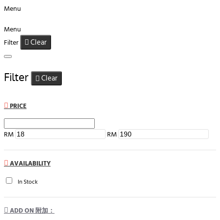
Menu
Menu
Clear
Filter
Filter
Clear
PRICE
RM
RM
AVAILABILITY
In Stock
ADD ON 附加：