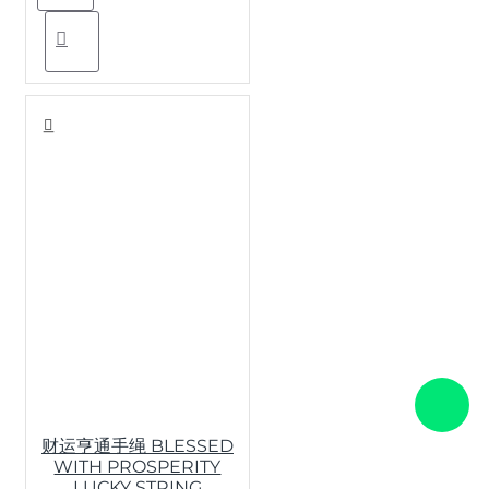
财运亨通手绳 BLESSED
WITH PROSPERITY
LUCKY STRING