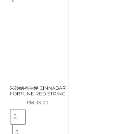
朱砂纳福手绳 CINNABAR
FORTUNE RED STRING
RM 38.00