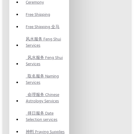
Ceremony
Free Shipping
Free Shipping 全马
风水服务 Feng Shui
Services
风水服务 Feng Shui
Services
取名服务 Naming
Services
命理服务 Chinese
Astrology Services
择日服务 Date
Selection services
神料 Praying Supplies