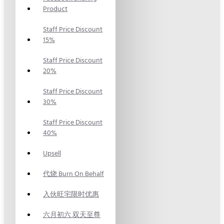
Product
Staff Price Discount
15%
Staff Price Discount
20%
Staff Price Discount
30%
Staff Price Discount
40%
Upsell
代烧 Burn On Behalf
入伙旺宅限时优惠
六月初六 双天至尊