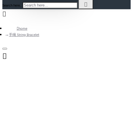
Search here...
home
手绳 String Bracelet