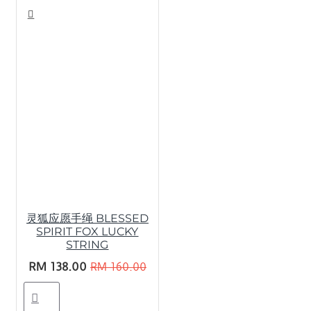
灵狐应愿手绳 BLESSED
SPIRIT FOX LUCKY
STRING
RM 138.00
RM 160.00