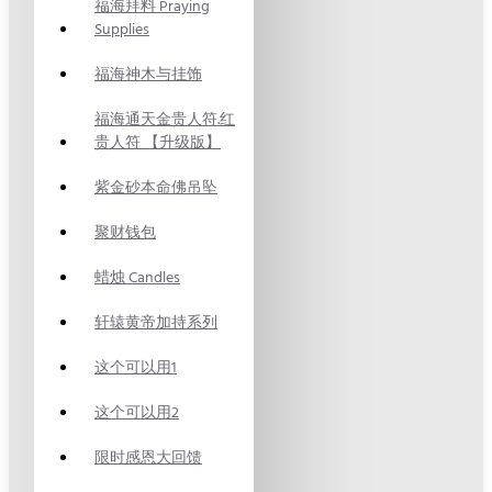
福海拜料 Praying
Supplies
福海神木与挂饰
福海通天金贵人符.红
贵人符 【升级版】
紫金砂本命佛吊坠
聚财钱包
蜡烛 Candles
轩辕黄帝加持系列
这个可以用1
这个可以用2
限时感恩大回馈