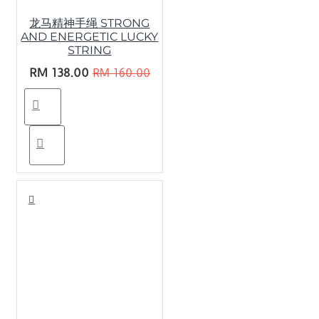
龙马精神手绳 STRONG
AND ENERGETIC LUCKY
STRING
RM 138.00
RM 160.00