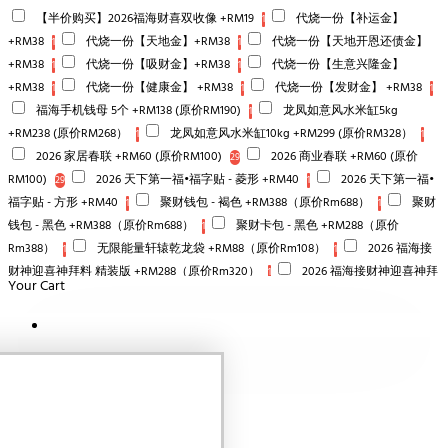
【半价购买】2026福海财喜双收像 +RM19
代烧一份【补运金】
1
+RM38
代烧一份【天地金】+RM38
代烧一份【天地开恩还债金】
1
1
+RM38
代烧一份【吸财金】+RM38
代烧一份【生意兴隆金】
1
1
+RM38
代烧一份【健康金】 +RM38
代烧一份【发财金】 +RM38
1
1
1
福海手机钱母 5个 +RM138 (原价RM190)
龙凤如意风水米缸5kg
1
+RM238 (原价RM268）
龙凤如意风水米缸10kg +RM299 (原价RM328）
1
1
2026 家居春联 +RM60 (原价RM100)
2026 商业春联 +RM60 (原价
29
RM100)
2026 天下第一福•福字贴 - 菱形 +RM40
2026 天下第一福•
29
1
福字贴 - 方形 +RM40
聚财钱包 - 褐色 +RM388（原价Rm688）
聚财
1
1
钱包 - 黑色 +RM388（原价Rm688）
聚财卡包 - 黑色 +RM288（原价
1
Rm388）
无限能量轩辕乾龙袋 +RM88（原价Rm108）
2026 福海接
1
1
财神迎喜神拜料 精装版 +RM288（原价Rm320）
2026 福海接财神迎喜神拜
1
Your Cart
料 +RM68
马上发财•元宝贴 / 大 +RM18
马上发财•元宝贴 / 小
1
28
+RM15
2026 风水日历 +RM10
2026 新春灯笼（一对）大 +RM268
28
28
Your shopping cart is empty!
2026 新春灯笼（一对）中 +RM188
2026 新春灯笼（一对）小
25
28
+RM128
福海开年春联 +RM38
2026 开运红绳 +RM18
大
28
28
28
慈大悲观音吊坠 +RM1（原价RM68）
琉璃小金砖 +RM1（原价RM12）
2
2
观音平安纸符 +RM1（原价RM20）
福海佛尘扫 +RM1（原价RM10）
2
发财炭 +RM28
福海金莲花 +RM11（原价RM38）
福海伯公令
2
2
2