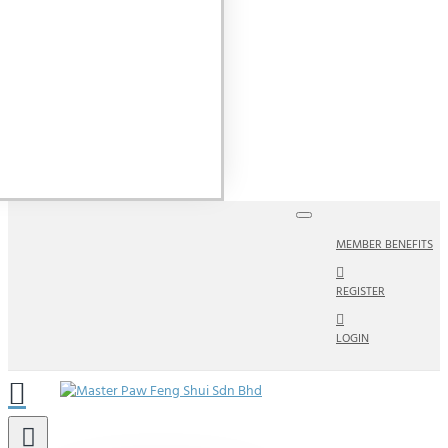
+RM11(原价RM38）
福海狐仙令 +RM11(原价RM38）
2026 点太岁灯
2
2
+RM38
福海通天红贵人符 +RM11（原价RM39.90）
福海手机钱母
2
2
+RM11（原价RM38）
鸿运当头轩辕乾龙袋 +RM11（原价RM108）
2
2
2
个福海旺火葫芦 +RM111（原价RM276）
3盒福海灵气艾草条 +RM111（原价
2
RM174）
3包福海通天金贵人符 +RM111（原价RM144）
2026 天下第
2
2
一福•福字贴 - 菱形 +RM40（原价RM65）
2026 天下第一福•福字贴 - 方形
28
+RM40（原价RM65）
28
MEMBER BENEFITS
REGISTER
LOGIN