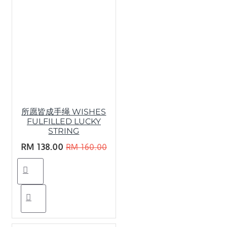
所愿皆成手绳 WISHES
FULFILLED LUCKY
STRING
RM 138.00
RM 160.00