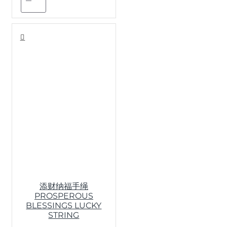
添财纳福手绳
PROSPEROUS
BLESSINGS LUCKY
STRING