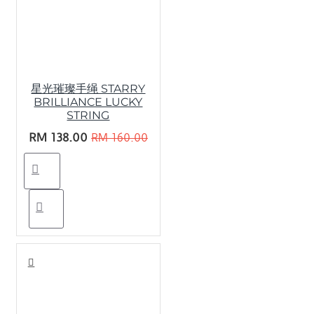
星光璀璨手绳 STARRY
BRILLIANCE LUCKY
STRING
RM 138.00
RM 160.00