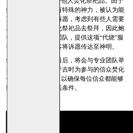
“
代烧
”，指的是代替他人焚化祭祀品。由于
鲍一凡老师本身具有特殊的神力，被认为能
更好地向神明传达诉愿，考虑到有些人需要
工作，无暇亲自焚化祭祀品去祭拜，因此鲍
一凡老师便与专业团队，提供这项“代烧”服
务，帮助忙碌的顾客将诉愿传达至神明。
鲍一凡老师择定吉日后，将会与专业团队举
办本场代烧仪式，于吉时为参与的信众焚化
一份“求财金”拜料，以确保每位信众都能够
财运亨通，改善生活条件。