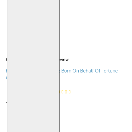
0
0
0
0
Please
login
or
register
to review
Reviews Over 代烧求财金 Burn On Behalf Of Fortune
Gold Joss Paper
0
Product Ratings
/5
Total Reviews (0)