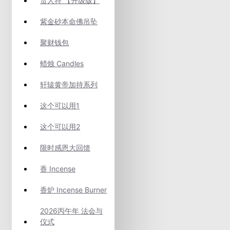
贵人符 【升级版】
紫金砂本命佛吊坠
聚财钱包
蜡烛 Candles
轩辕黄帝加持系列
这个可以用1
这个可以用2
限时感恩大回馈
香 Incense
香炉 Incense Burner
2026丙午年 法会与
仪式