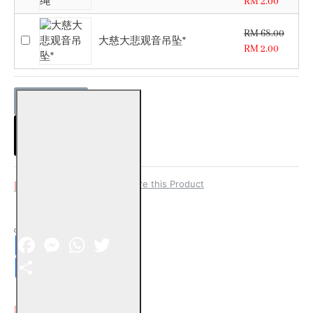
RM 2.00
RM 68.00
大慈大悲观音吊坠*
RM 2.00
ADD TO CART
Add to Wish List
Compare this Product
Facebook
Messenger
WhatsApp
Twitter
Share
DESCRIPTION