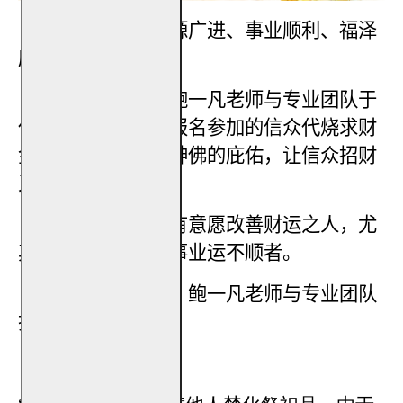
【服务功效】
：财源广进、事业顺利、福泽
庇佑。
【服务方式】
：由鲍一凡老师与专业团队于
任一神诞吉日，为报名参加的信众代烧求财
金，藉此祈求诸仙神佛的庇佑，让信众招财
又进宝。
【适合参与者】
：有意愿改善财运之人，尤
其容易破财、自觉事业运不顺者。
【服务进行日期】
：鲍一凡老师与专业团队
择吉日进行代烧。