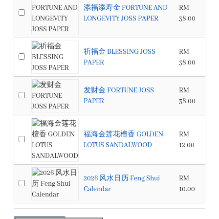
添福添寿金 FORTUNE AND
RM
LONGEVITY JOSS PAPER
38.00
祈福金 BLESSING JOSS
RM
PAPER
38.00
发财金 FORTUNE JOSS
RM
PAPER
38.00
福海金莲花檀香 GOLDEN
RM
LOTUS SANDALWOOD
12.00
2026 风水日历 Feng Shui
RM
Calendar
10.00