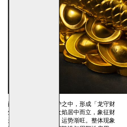
酥油烛置于龙身环护之中，形成「龙守财
焰」之势。点燃后火焰居中而立，象征财
运启动、能量聚焦、运势渐旺。整体现象