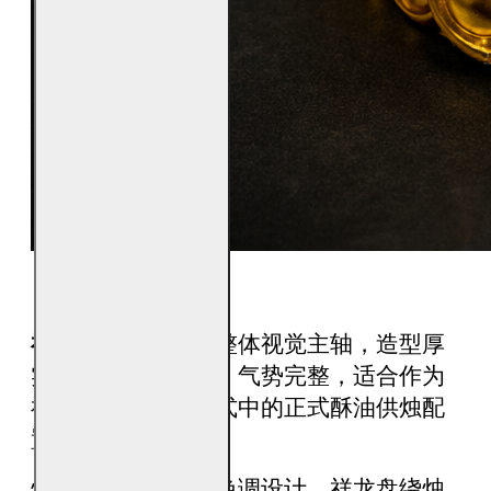
祥龙纳财酥油烛
为整体视觉主轴，造型厚
实稳重，龙身环绕、气势完整，适合作为
神台供奉与重要仪式中的正式酥油供烛配
置。
烛台主体采用鎏金色调设计，祥龙盘绕烛