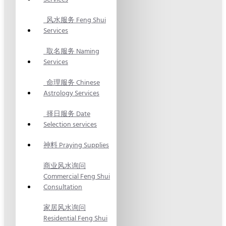
风水服务 Feng Shui
Services
取名服务 Naming
Services
命理服务 Chinese
Astrology Services
择日服务 Date
Selection services
神料 Praying Supplies
商业风水询问
Commercial Feng Shui
Consultation
家居风水询问
Residential Feng Shui