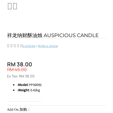
祥龙纳财酥油烛 AUSPICIOUS CANDLE
0 reviews
-
Write a review
RM 38.00
RM 45.00
Ex Tax: RM 38.00
Model:
PP00091
Weight:
0.42kg
Add On 加购：