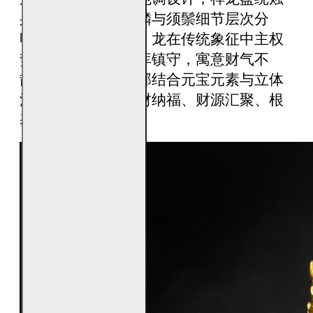
身，龙首昂扬，龙鳞与须鬃细节层次分
明，整体比例饱满。龙在传统象征中主权
势、主护持、主财库镇守，寓意财气不
散、福泽归位。底部结合元宝元素与立体
浮雕结构，象征聚财纳福、财源汇聚、根
基稳固。