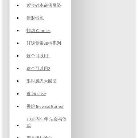
紫金砂本命佛吊坠
聚财钱包
蜡烛 Candles
轩辕黄帝加持系列
这个可以用1
这个可以用2
限时感恩大回馈
香 Incense
香炉 Incense Burner
2026丙午年 法会与仪
式