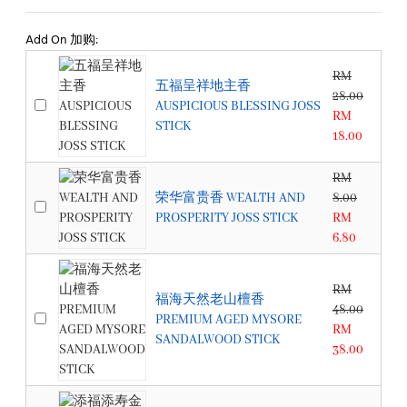
Add On 加购:
RM
五福呈祥地主香
28.00
AUSPICIOUS BLESSING JOSS
RM
STICK
18.00
RM
荣华富贵香 WEALTH AND
8.00
PROSPERITY JOSS STICK
RM
6.80
RM
福海天然老山檀香
48.00
PREMIUM AGED MYSORE
RM
SANDALWOOD STICK
38.00