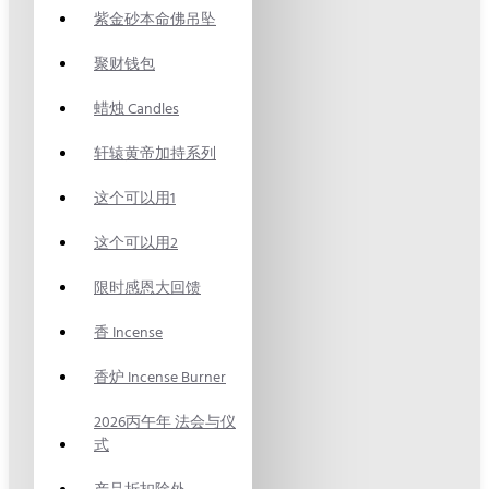
紫金砂本命佛吊坠
聚财钱包
蜡烛 Candles
轩辕黄帝加持系列
这个可以用1
这个可以用2
限时感恩大回馈
香 Incense
香炉 Incense Burner
2026丙午年 法会与仪
式