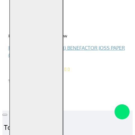
0
0
0
Please
login
or
register
to review
Reviews Over 贵人金 (5包) BENEFACTOR JOSS PAPER
(5 PACKS)
0
Product Ratings
/5
Total Reviews (0)
Top Sales