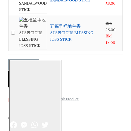
SANDALWOOD STICK
38.00
RM
五福呈祥地主香
28.00
AUSPICIOUS BLESSING
RM
JOSS STICK
18.00
ADD TO CART
Add to Wish List
Compare this Product
Facebook
Messenger
WhatsApp
Twitter