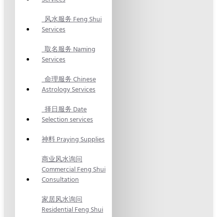
风水服务 Feng Shui
Services
取名服务 Naming
Services
命理服务 Chinese
Astrology Services
择日服务 Date
Selection services
神料 Praying Supplies
商业风水询问
Commercial Feng Shui
Consultation
家居风水询问
Residential Feng Shui