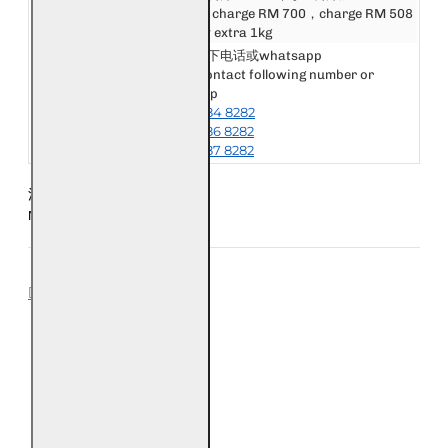
America, Africa &
First 1kg charge RM 700，charge RM 508
Oceania
for every extra 1kg
请联系以下电话或whatsapp
Please contact following number or
其他国家或地区
whatsapp
Other Destination
+6018-984 8282
or Area
+6018-986 8282
+6018-987 8282
注意：每五条手链为一公斤
Notice: Every 5 Bracelet is 1kg
REVIEWS
0
0