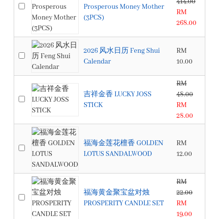
414.00
Prosperous Money Mother
RM
(3PCS)
268.00
2026 风水日历 Feng Shui
RM
Calendar
10.00
RM
吉祥金香 LUCKY JOSS
48.00
STICK
RM
28.00
福海金莲花檀香 GOLDEN
RM
LOTUS SANDALWOOD
12.00
RM
福海黄金聚宝盆对烛
22.00
PROSPERITY CANDLE SET
RM
19.00