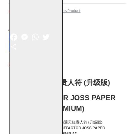
Add to Wish List
Compare this Product
Facebook
Messenger
WhatsApp
Twitter
Share
DESCRIPTION
福海通天红贵人符 (升级版)
BENEFACTOR JOSS PAPER
(PREMIUM)
风水产品名称：
福海通天红贵人符 (升级版)
BENEFACTOR JOSS PAPER
(PREMIUM)