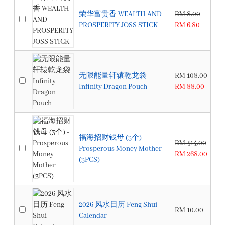
荣华富贵香 WEALTH AND
RM 8.00
PROSPERITY JOSS STICK
RM 6.80
无限能量轩辕乾龙袋
RM 108.00
Infinity Dragon Pouch
RM 88.00
福海招财钱母 (3个) -
RM 414.00
Prosperous Money Mother
RM 268.00
(3PCS)
2026 风水日历 Feng Shui
RM 10.00
Calendar