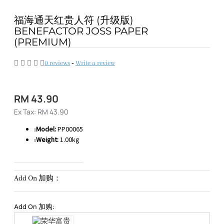
福海通天红贵人符 (升级版)
BENEFACTOR JOSS PAPER
(PREMIUM)
0 reviews
-
Write a review
RM 43.90
Ex Tax: RM 43.90
Model:
PP00065
Weight:
1.00kg
Add On 加购：
Add On 加购: