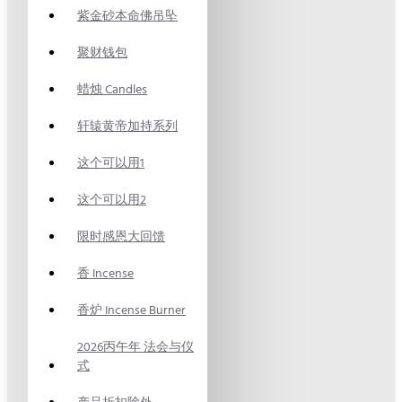
紫金砂本命佛吊坠
聚财钱包
蜡烛 Candles
轩辕黄帝加持系列
这个可以用1
这个可以用2
限时感恩大回馈
香 Incense
香炉 Incense Burner
2026丙午年 法会与仪
式