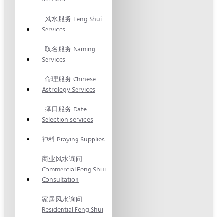
风水服务 Feng Shui
Services
取名服务 Naming
Services
命理服务 Chinese
Astrology Services
择日服务 Date
Selection services
神料 Praying Supplies
商业风水询问
Commercial Feng Shui
Consultation
家居风水询问
Residential Feng Shui