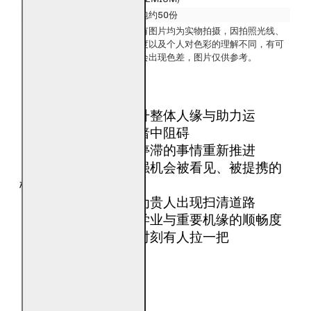
产品规格：
每包约50份
发货：
所有图片均为实物拍摄，因拍照光线、
Ship:
角度以及个人对色彩的理解不同，有可
能会出现色差，图片仅供参考。
【功效】
 • 启动贵人气场，提升整体人缘与助力运
 • 化解小人、是非与暗中阻碍
 • 转化不顺运势，让停滞的事情重新推进
 • 稳定个人磁场，增强机会被看见、被提携的
概率
 • 赦旧业、解杂煞，为贵人出现扫清道路
 • 强化事业、财运、学业与重要机缘的顺畅度
 • 出门遇贵人、关键时刻有人拉一把
【适用人群】