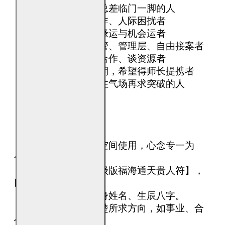
 • 事业卡关、努力却总差临门一脚的人
 • 常遇小人、口舌是非、人际困扰者
 • 想提升贵人运、人缘运与机会运者
 • 创业者、业务、主管、管理层、自由接案者
 • 求升职、转职、谈合作、谈资源者
 • 学业、考试、进修期，希望得师长提携者
 • 运势低迷，想先稳住气场再求突破的人
【使用方法】
 • 选择清净、安静的空间使用，心念专一为
佳。
 • 每日焚烧一份【升级版福海通天贵人符】，
以火为令启动能量。
 • 焚烧前请填妥可自身姓名、生辰八字。
 • 焚烧时可在心中清楚所求方向，如事业、合
作、人缘或转机。