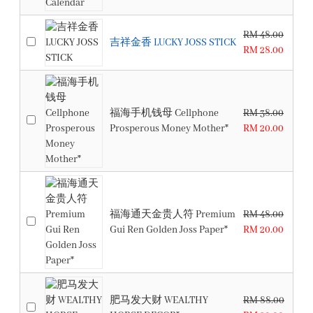
RM 48.00
吉祥金香 LUCKY JOSS STICK
RM 28.00
福海手机钱母 Cellphone
RM 38.00
Prosperous Money Mother*
RM 20.00
福海通天金贵人符 Premium
RM 48.00
Gui Ren Golden Joss Paper*
RM 20.00
肥马发大财 WEALTHY
RM 88.00