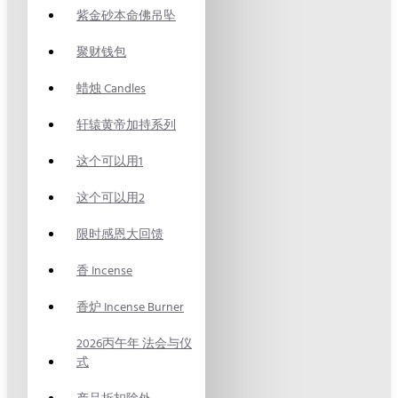
紫金砂本命佛吊坠
聚财钱包
蜡烛 Candles
轩辕黄帝加持系列
这个可以用1
这个可以用2
限时感恩大回馈
香 Incense
香炉 Incense Burner
2026丙午年 法会与仪
式