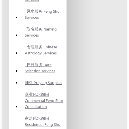
风水服务 Feng Shui
Services
取名服务 Naming
Services
命理服务 Chinese
Astrology Services
择日服务 Date
Selection services
神料 Praying Supplies
商业风水询问
Commercial Feng Shui
Consultation
家居风水询问
Residential Feng Shui