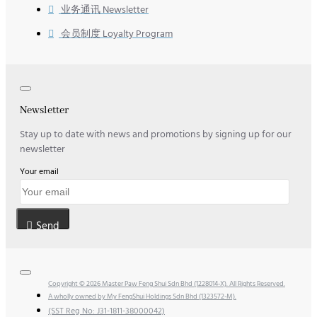
业务通讯 Newsletter
会员制度 Loyalty Program
Newsletter
Stay up to date with news and promotions by signing up for our
newsletter
Your email
Send
Copyright © 2026 Master Paw Feng Shui Sdn Bhd (1228014-X). All Rights Reserved.
A wholly owned by My FengShui Holdings Sdn Bhd (1323572-M).
(SST Reg No: J31-1811-38000042)