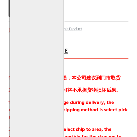
ADD TO CART
Add to Wish List
Compare this Product
注意事项 NOTICE
1. 为了避免在运输中有破损，本公司建议到门市取货
2. 如果要邮寄物品，本公司将不承担货物损坏后果。
1. In order to avoid damage during delivery, the
company recommends shipping method is select pick
up from store.
2. If shipping method is select ship to area, the
company will not be responsible for the damage to