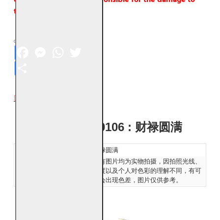
the item.
Facebook
Messenger
WhatsApp
Twitter
Share
DESCRIPTION
风水画
PT00106
: 财禄圆满
风水画名称：
财禄圆满
发货：
所有图片均为实物拍摄，因拍照光线、
Ship:
角度以及个人对色彩的理解不同，有可
能会出现色差，图片仅供参考。