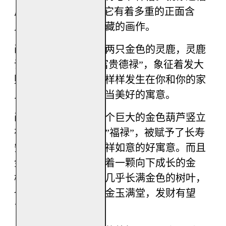
风水画
“
财禄圆满
”
，它有着多重的正面含
义，是一幅值得去收藏的画作。
画中只见山丘上站着两只金色的灵鹿，灵鹿
谐音
“
禄
”
，代表着
“
富贵德禄
”
，象征着发大
财与升职加薪，都会样样发生在你和你的家
人身上，这是一个相当美好的寓意。
画中还可以看到有一个巨大的金色葫芦竖立
在大地上，葫芦谐音
”
福禄
”
，被赋予了长寿
安康、多子多福、吉祥如意的好寓意。而且
金色葫芦的顶端还长着一颗向下成长的金
树，它的每一颗树枝几乎长满金色的树叶，
也寓意着黄金万两、金玉满堂，发财有望
了。