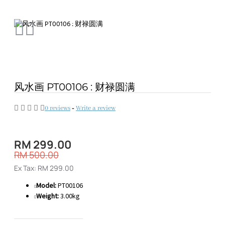
风水画 PT00106 : 财禄圆满
0 reviews
-
Write a review
RM 299.00
RM 500.00
Ex Tax: RM 299.00
Model:
PT00106
Weight:
3.00kg