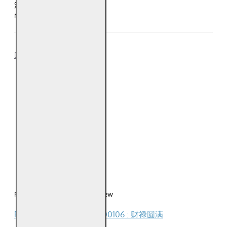
注意：每五条手链为一公斤
Notice: Every 5 Bracelet is 1kg
REVIEWS
0
0
0
0
0
Please
login
or
register
to review
Reviews Over 风水画 PT00106 : 财禄圆满