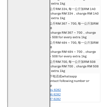
Asean
for every extra 1kg
中港澳台
邮费第一公斤RM 334, 每一公斤加RM 140
China, Hong Kong,
First 1kg charge RM 334，charge RM 140
Macau, Taiwan
for every extra 1kg
邮费第一公斤RM 367 ~ 700, 每一公斤加RM
亚洲
160 ~ 508
Asia
First 1kg charge RM 367 ~ 700，charge
RM 160 ~ 508 for every extra 1kg
邮费第一公斤RM 484 ~ 700, 每一公斤加RM
英国和欧洲
288 ~ 508
United Kingdom &
First 1kg charge RM 484 ~ 700，charge
Europe
RM 288 ~ 508 for every extra 1kg
美洲, 非洲和大洋洲
邮费第一公斤RM 700, 每一公斤加RM 508
America, Africa &
First 1kg charge RM 700，charge RM 508
Oceania
for every extra 1kg
请联系以下电话或whatsapp
Please contact following number or
其他国家或地区
whatsapp
Other Destination
+6018-984 8282
or Area
+6018-986 8282
+6018-987 8282