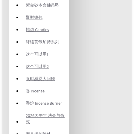
紫金砂本命佛吊坠
聚财钱包
蜡烛 Candles
轩辕黄帝加持系列
这个可以用1
这个可以用2
限时感恩大回馈
香 Incense
香炉 Incense Burner
2026丙午年 法会与仪
式