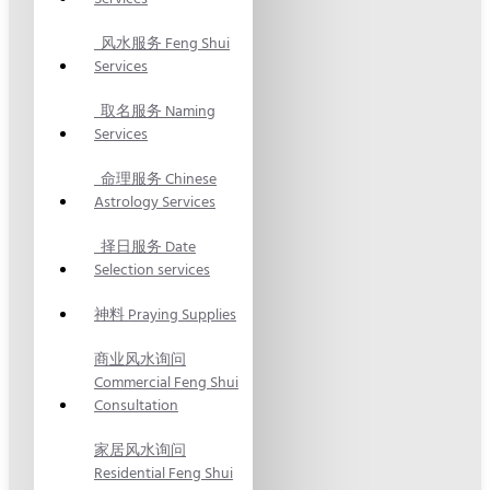
风水服务 Feng Shui
Services
取名服务 Naming
Services
命理服务 Chinese
Astrology Services
择日服务 Date
Selection services
神料 Praying Supplies
商业风水询问
Commercial Feng Shui
Consultation
家居风水询问
Residential Feng Shui