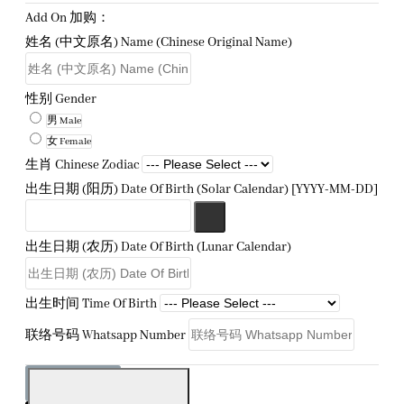
Add On 加购：
姓名 (中文原名) Name (Chinese Original Name)
性别 Gender
男 Male
女 Female
生肖 Chinese Zodiac
出生日期 (阳历) Date Of Birth (Solar Calendar) [YYYY-MM-DD]
出生日期 (农历) Date Of Birth (Lunar Calendar)
出生时间 Time Of Birth
联络号码 Whatsapp Number