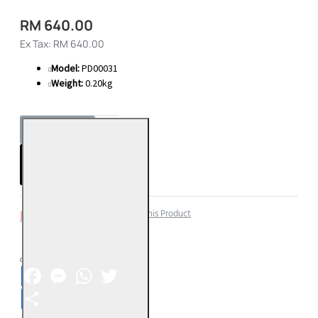
RM 640.00
Ex Tax: RM 640.00
Model:
PD00031
Weight:
0.20kg
ADD TO CART
Add to Wish List
Compare this Product
Facebook
Messenger
WhatsApp
Twitter
Share