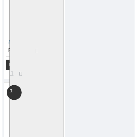
如意球流苏吊饰
RM 600.00