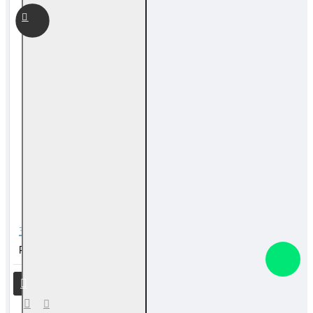
五帝贵人鞋 Pendant of Chinese ancient coins and shoes
RM 50.00
RM 88.00