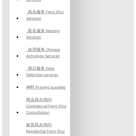
风水服务 Feng Shui
Services
取名服务 Naming
Services
命理服务 Chinese
Astrology Services
择日服务 Date
Selection services
神料 Praying Supplies
商业风水询问
Commercial Feng Shui
Consultation
家居风水询问
Residential Feng Shui