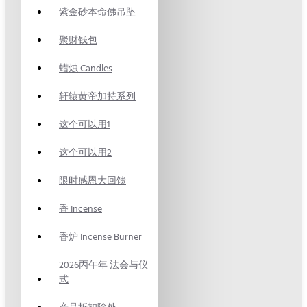
紫金砂本命佛吊坠
聚财钱包
蜡烛 Candles
轩辕黄帝加持系列
这个可以用1
这个可以用2
限时感恩大回馈
香 Incense
香炉 Incense Burner
2026丙午年 法会与仪
式