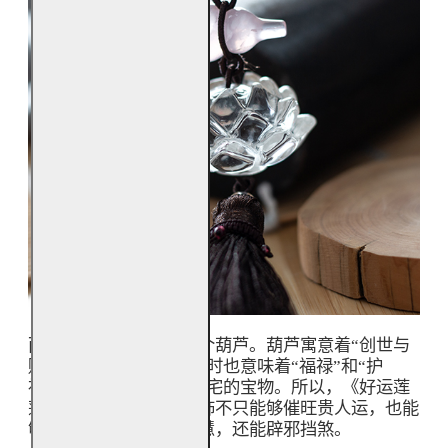
而莲花上面还悬挂着一个葫芦。葫芦寓意着“创世与
赐予”，象征着吉祥，同时也意味着“福禄”和“护
禄”，是驱妖除魔辟邪镇宅的宝物。所以，《好运莲
莲流苏吊饰》这一款吊饰不只能够催旺贵人运，也能
够带来福气、财禄与智慧，还能辟邪挡煞。