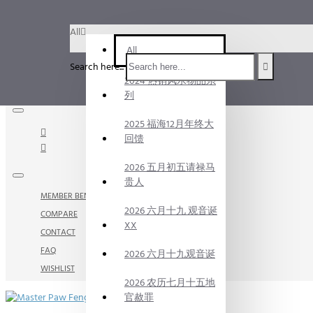
Menu
All
Menu
All
Search here...
2024 热销风水物品系
Your Cart
列
2025 福海12月年终大
回馈
2026 五月初五请禄马
贵人
MEMBER BENEFITS
2026 六月十九 观音诞
COMPARE
XX
CONTACT
FAQ
2026 六月十九观音诞
WISHLIST
2026 农历七月十五地
官赦罪