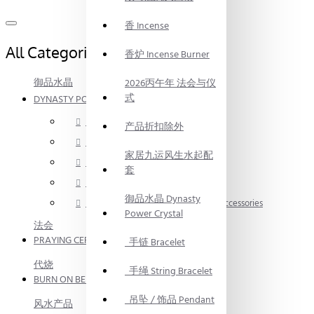
香 Incense
All Categories
香炉 Incense Burner
御品水晶
2026丙午年 法会与仪
式
DYNASTY POWER CRYSTAL
手链 Bracelet
产品折扣除外
手绳 String Bracelet
家居九运风生水起配
吊坠 / 饰品 Pendant
套
消磁碎水晶 Crystal Fragment
御品水晶 Dynasty
手链 / 手绳配件 Bracelet / Anklet Accessories
Power Crystal
法会
PRAYING CEREMONY
手链 Bracelet
代烧
手绳 String Bracelet
BURN ON BEHALF
吊坠 / 饰品 Pendant
风水产品