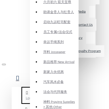
六月初六 双天至尊
媒体资讯 Media
助请金贵人与红贵人
启动九运旺宅配套
联系我们 Contact Us
员工专属>法会仪式
求职 Vacancy
幸运手绳系列
会员制度 Loyalty Program
拜料 Josspaper
新品推荐 New Arrival
新家入伙优惠
汽车风水必备
法会与代拜服务
Login
神料 Praying Supplies
> 其他 Other