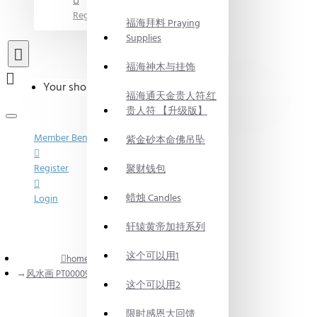
Register
福海拜料 Praying
Supplies
福海神木与挂饰
Your shopping cart is empty!
福海通天金贵人符.红
贵人符 【升级版】
Member Benefits
紫金砂本命佛吊坠
Register
聚财钱包
蜡烛 Candles
Login
轩辕黄帝加持系列
这个可以用1
home
风水画 PT00009 : 万物登明
这个可以用2
限时感恩大回馈