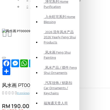
净宅系列 Home
Purification
择日服务 Date Selection services
入伙旺宅系列 Home
Blessing
2026 流年风水产品
2026 Yearly Feng Shui
Products
风水画 Feng Shui
Painting
Facebook
Messenger
WhatsApp
Twitter
风水产品 / 摆件 Feng
Share
Shui Ornaments
汽车挂饰 / 钥匙扣
风水画 PT00009 : 万物登明
Car Ornaments /
Keychains
0 reviews
-
Write a review
福海通天贵人符
RM 190.00
Model:
PT00009