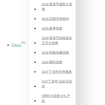
2026 双亲节感恩大优
惠
2026 定制手绳系列
2026 春季优惠
2026 母亲节妈祖诞女
王节大优惠
Menu
御品水晶
2026 绝版珍藏优惠
DYNASTY
POWER
CRYSTAL
2026 限时优惠
法会
PRAYING
2027 丁未年代拜服务
CEREMONY
代烧
2027丁未年 法会与仪
BURN
式
ON
BEHALF
5周年大回馈 10% 产
风水产品
品
FENG SHUI