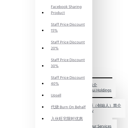
PRODUCTS
Facebook Sharing
神料
PRAYING
Product
SUPPLIES
风水服
Staff Price Discount
务
15%
FENG
SHUI
Staff Price Discount
SERVICES
20%
风水资
讯
FENG
Staff Price Discount
SHUI
30%
INFO
关于我们
Staff Price Discount
ABOUT
40%
US
福海集团简介
My FengShui Holdings
Upsell
鲍一凡老师（创始人）简介
代烧 Burn On Behalf
Master Paw
入伙旺宅限时优惠
服务介绍 Our Services