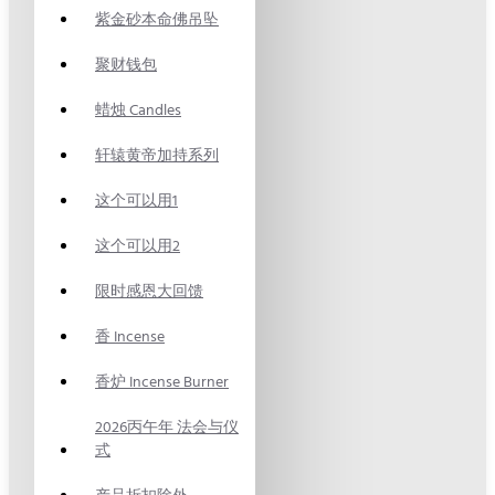
紫金砂本命佛吊坠
聚财钱包
蜡烛 Candles
轩辕黄帝加持系列
这个可以用1
这个可以用2
限时感恩大回馈
香 Incense
香炉 Incense Burner
2026丙午年 法会与仪
式