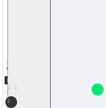
三世书算命服务 The Book of Three Existences of Life
RM 50.00