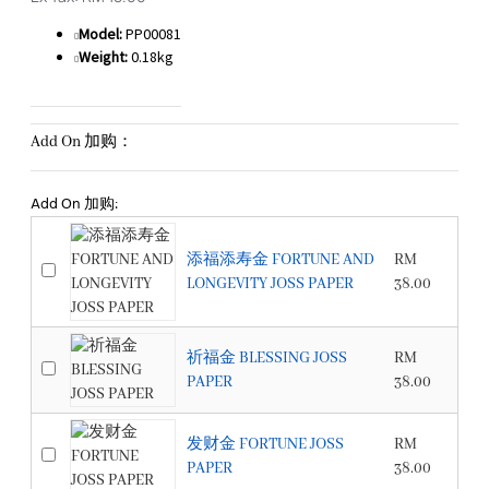
Model:
PP00081
Weight:
0.18kg
Add On 加购：
Add On 加购:
添福添寿金 FORTUNE AND
RM
LONGEVITY JOSS PAPER
38.00
祈福金 BLESSING JOSS
RM
PAPER
38.00
发财金 FORTUNE JOSS
RM
PAPER
38.00