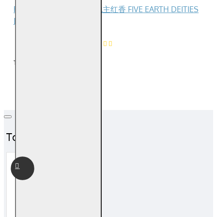
Reviews Over 福海五方地主红香 FIVE EARTH DEITIES
JOSS STICK - RED
0
Product Ratings
/5
Total Reviews (0)
Top Sales