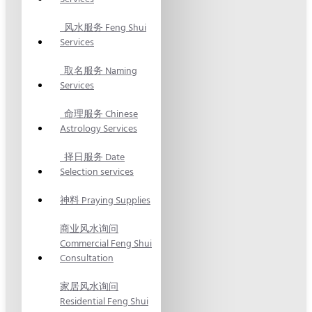
风水服务 Feng Shui
Services
取名服务 Naming
Services
命理服务 Chinese
Astrology Services
择日服务 Date
Selection services
神料 Praying Supplies
商业风水询问
Commercial Feng Shui
Consultation
家居风水询问
Residential Feng Shui