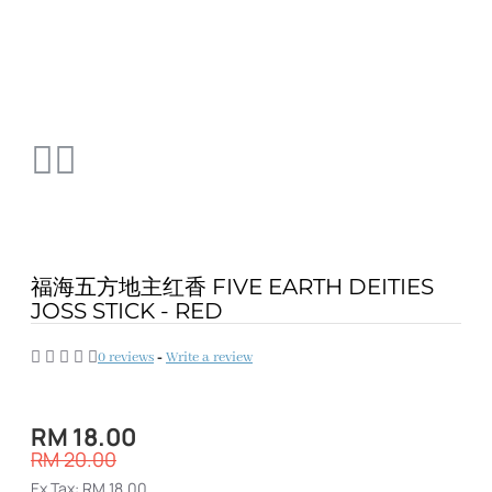
福海五方地主红香 FIVE EARTH DEITIES
JOSS STICK - RED
0 reviews
-
Write a review
RM 18.00
RM 20.00
Ex Tax: RM 18.00