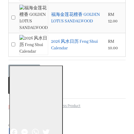
福海金莲花檀香 GOLDEN
RM
LOTUS SANDALWOOD
12.00
2026 风水日历 Feng Shui
RM
Calendar
10.00
ADD TO CART
Add to Wish List
Compare this Product
Facebook
Messenger
WhatsApp
Twitter