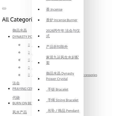
香 Incense
All Categories
香炉 Incense Burner
御品水晶
2026丙午年 法会与仪
式
DYNASTY POWER CRYSTAL
手链 Bracelet
产品折扣除外
手绳 String Bracelet
家居九运风生水起配
吊坠 / 饰品 Pendant
套
消磁碎水晶 Crystal Fragment
御品水晶 Dynasty
手链 / 手绳配件 Bracelet / Anklet Accessories
Power Crystal
法会
PRAYING CEREMONY
手链 Bracelet
代烧
手绳 String Bracelet
BURN ON BEHALF
吊坠 / 饰品 Pendant
风水产品