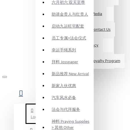
六月初六 双天至尊
媒体资讯 Media
助请金贵人与红贵人
启动九运旺宅配套
联系我们 Contact Us
员工专属>法会仪式
求职 Vacancy
幸运手绳系列
会员制度 Loyalty Program
拜料 Josspaper
新品推荐 New Arrival
新家入伙优惠
汽车风水必备
法会与代拜服务
Login
神料 Praying Supplies
> 其他 Other