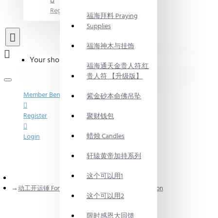
Register
福海拜料 Praying
Supplies
福海神木与挂饰
Your shopping cart is empty!
福海通天金贵人符.红
贵人符 【升级版】
Member Benefits
紫金砂本命佛吊坠
Register
聚财钱包
蜡烛 Candles
Login
轩辕黄帝加持系列
这个可以用1
home
动工开运锤 Fortunate Hammer for Begin Construction
这个可以用2
限时感恩大回馈