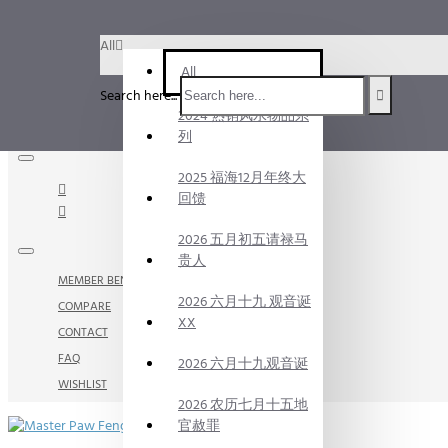
Menu
All
Menu
All
Search here...
2024 热销风水物品系
Your Cart
列
2025 福海12月年终大
回馈
2026 五月初五请禄马
贵人
MEMBER BENEFITS
2026 六月十九 观音诞
COMPARE
XX
CONTACT
FAQ
2026 六月十九观音诞
WISHLIST
2026 农历七月十五地
官赦罪