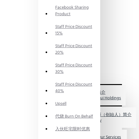
PRODUCTS
Facebook Sharing
神料
PRAYING
Product
SUPPLIES
风水服
Staff Price Discount
务
15%
FENG
SHUI
Staff Price Discount
SERVICES
20%
风水资
讯
FENG
Staff Price Discount
SHUI
30%
INFO
关于我们
Staff Price Discount
ABOUT
40%
US
福海集团简介
My FengShui Holdings
Upsell
鲍一凡老师（创始人）简介
代烧 Burn On Behalf
Master Paw
入伙旺宅限时优惠
服务介绍 Our Services