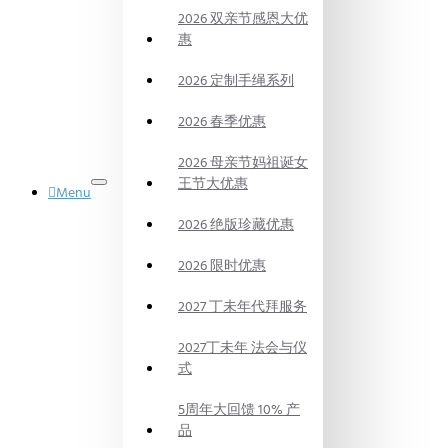
2026 双亲节感恩大优
惠
2026 定制手绳系列
2026 春季优惠
2026 母亲节妈祖诞女
王节大优惠
Menu
御品水晶
2026 绝版珍藏优惠
DYNASTY
POWER
CRYSTAL
2026 限时优惠
法会
PRAYING
2027 丁未年代拜服务
CEREMONY
代烧
2027丁未年 法会与仪
BURN
式
ON
BEHALF
5周年大回馈 10% 产
风水产品
品
FENG SHUI