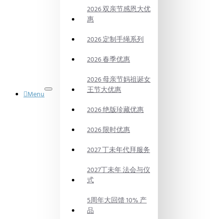
2026 双亲节感恩大优
惠
2026 定制手绳系列
2026 春季优惠
2026 母亲节妈祖诞女
王节大优惠
Menu
御品水晶
2026 绝版珍藏优惠
DYNASTY
POWER
CRYSTAL
2026 限时优惠
法会
PRAYING
2027 丁未年代拜服务
CEREMONY
代烧
2027丁未年 法会与仪
BURN
式
ON
BEHALF
5周年大回馈 10% 产
风水产品
品
FENG SHUI