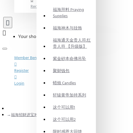
Register
福海拜料 Praying
Supplies
福海神木与挂饰
Your shopping cart is empty!
福海通天金贵人符.红
贵人符 【升级版】
Member Benefits
紫金砂本命佛吊坠
Register
聚财钱包
蜡烛 Candles
Login
轩辕黄帝加持系列
这个可以用1
home
福海招财进宝对烛 FORTUNE CANDLE SET
这个可以用2
限时感恩大回馈