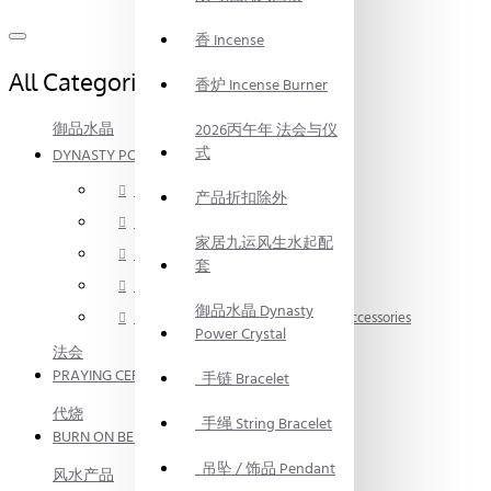
香 Incense
All Categories
香炉 Incense Burner
御品水晶
2026丙午年 法会与仪
式
DYNASTY POWER CRYSTAL
手链 Bracelet
产品折扣除外
手绳 String Bracelet
家居九运风生水起配
吊坠 / 饰品 Pendant
套
消磁碎水晶 Crystal Fragment
御品水晶 Dynasty
手链 / 手绳配件 Bracelet / Anklet Accessories
Power Crystal
法会
PRAYING CEREMONY
手链 Bracelet
代烧
手绳 String Bracelet
BURN ON BEHALF
吊坠 / 饰品 Pendant
风水产品