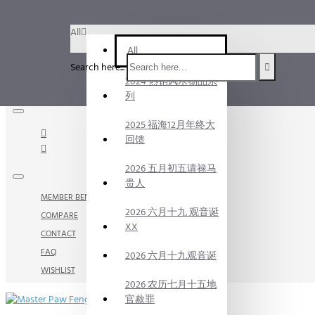
Menu
All
Menu
All
Search here...
2024 热销风水物品系
Your Cart
列
2025 福海12月年终大
回馈
2026 五月初五请禄马
贵人
MEMBER BENEFITS
2026 六月十九 观音诞
COMPARE
XX
CONTACT
FAQ
2026 六月十九观音诞
WISHLIST
2026 农历七月十五地
官赦罪