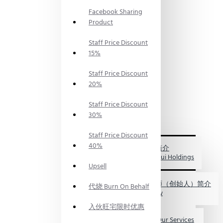
PRODUCTS
Facebook Sharing
神料
PRAYING
Product
SUPPLIES
风水服
Staff Price Discount
务
15%
FENG
SHUI
Staff Price Discount
SERVICES
20%
风水资
讯
FENG
Staff Price Discount
SHUI
30%
INFO
关于我们
Staff Price Discount
ABOUT
40%
US
福海集团简介
My FengShui Holdings
Upsell
鲍一凡老师（创始人）简介
代烧 Burn On Behalf
Master Paw
入伙旺宅限时优惠
服务介绍 Our Services