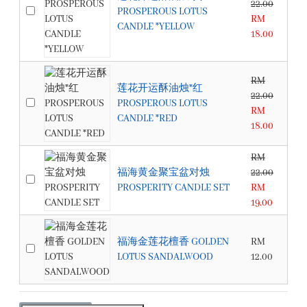
22.00
PROSPEROUS LOTUS
RM
CANDLE *YELLOW
18.00
RM
莲花开运酥油烛*红
22.00
PROSPEROUS LOTUS
RM
CANDLE *RED
18.00
RM
福海黄金聚宝盆对烛
22.00
PROSPERITY CANDLE SET
RM
19.00
福海金莲花檀香 GOLDEN
RM
LOTUS SANDALWOOD
12.00