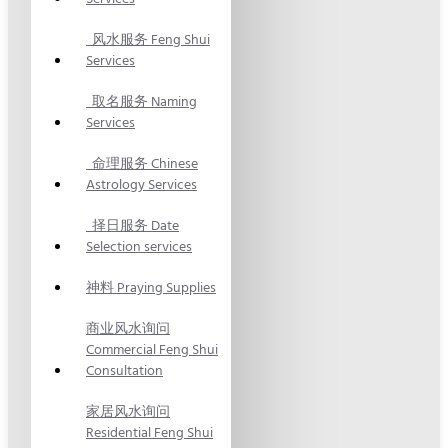
风水服务 Feng Shui
Services
取名服务 Naming
Services
命理服务 Chinese
Astrology Services
择日服务 Date
Selection services
神料 Praying Supplies
商业风水询问
Commercial Feng Shui
Consultation
家居风水询问
Residential Feng Shui