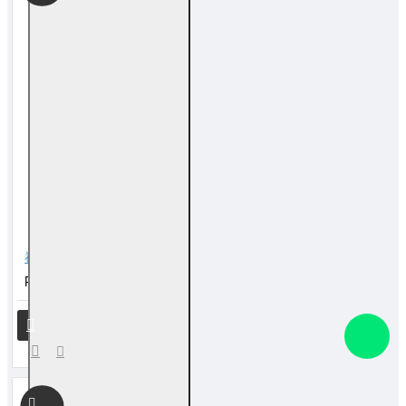
福海祖先拜料
RM 20.00