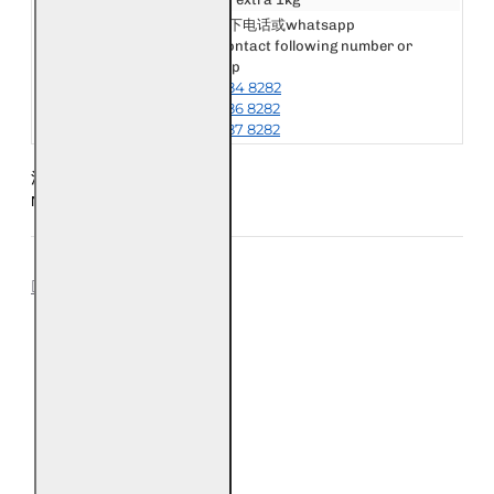
请联系以下电话或whatsapp
Please contact following number or
其他国家或地区
whatsapp
Other Destination
+6018-984 8282
or Area
+6018-986 8282
+6018-987 8282
注意：每五条手链为一公斤
Notice: Every 5 Bracelet is 1kg
REVIEWS
0
0
0