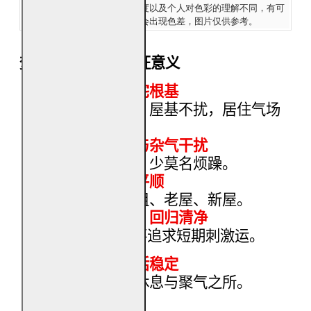
Ship:
角度以及个人对色彩的理解不同，有可
能会出现色差，图片仅供参考。
焚烧地主拜料的象征意义
稳固地气与家宅根基
寓意土地安稳、屋基不扰，居住气场
平衡。
减少居家不安与杂气干扰
让家中少冲撞、少莫名烦躁。
护佑长期居住平顺
适合自住、长租、老屋、新屋。
安抚无形干扰，回归清净
重在
“
安住
”
，不追求短期刺激运。
守护一家人生活稳定
让家成为真正休息与聚气之所。