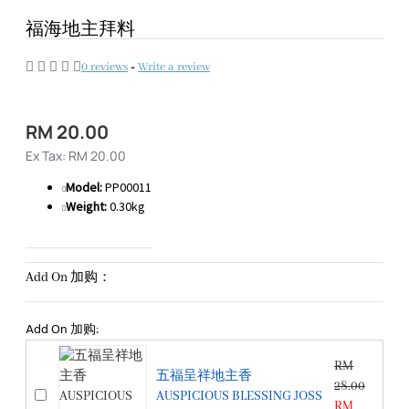
福海地主拜料
0 reviews
-
Write a review
RM 20.00
Ex Tax: RM 20.00
Model:
PP00011
Weight:
0.30kg
Add On 加购：
Add On 加购:
RM
五福呈祥地主香
28.00
AUSPICIOUS BLESSING JOSS
RM