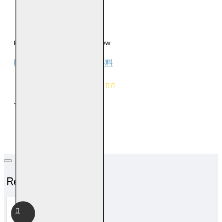
0
0
Please
login
or
register
to review
Reviews Over 福海地主拜料
0
Product Ratings
/5
Total Reviews (0)
Related Products