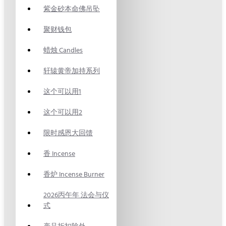
紫金砂本命佛吊坠
聚财钱包
蜡烛 Candles
轩辕黄帝加持系列
这个可以用1
这个可以用2
限时感恩大回馈
香 Incense
香炉 Incense Burner
2026丙午年 法会与仪
式