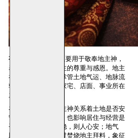
福海地主拜料
主要用于敬奉地主神，
，
表达对一方土地之主的尊重与感恩。地主
神为一地之正神，掌管土地气运、地脉流
转与区域安定，是家宅、店面、事业所在
之地的守护之神。
在民间信仰中，地主神关系着土地是否安
宁、地气是否顺畅，也影响居住与经营是
否长久稳定。土地稳，则人心安；地气
顺，则事运通。透过焚烧地主拜料，象征