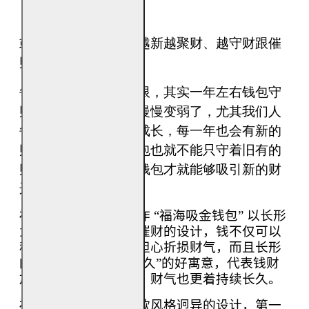
或许你不知道，钱包越新越聚财、越守财跟催
财！
每个钱包有使用的期限，其实一年左右钱包守
财和催财的效果就会慢慢变弱了，尤其我们人
每一年都在变化、在成长，每一年也会有新的
财源，所以我们的钱包也就不能只守着旧有的
财源，适时换一个新钱包才就能够吸引新的财
运哦。
福海集团今年又一力作
“福海吸金钱包”
以长形
为设计，是民俗上最催财的设计，钱不仅可以
稳妥的放进去而又不担心折损财气，而且长形
的设计，更有“长长久久”的好寓意，代表钱财
放入这样长形的钱包，财气也更着持续长久。
福海吸金钱包备有两款风格迥异的设计，第一