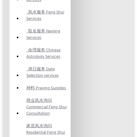
风水服务 Feng Shui
Services
取名服务 Naming
Services
命理服务 Chinese
Astrology Services
择日服务 Date
Selection services
神料 Praying Supplies
商业风水询问
Commercial Feng Shui
Consultation
家居风水询问
Residential Feng Shui