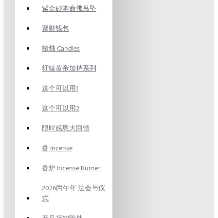
紫金砂本命佛吊坠
聚财钱包
蜡烛 Candles
轩辕黄帝加持系列
这个可以用1
这个可以用2
限时感恩大回馈
香 Incense
香炉 Incense Burner
2026丙午年 法会与仪
式