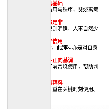
稳住事业与经营基础
关帝护业重在信用与秩序，焚烧寓意
事业根基更稳。
减少人事纠纷与是非
当立场清楚、原则明确，人事自然少
冲突。
提醒重承诺、守信用
关帝精神重
“
义
”
，此拜料亦是对自身
的提醒。
为重大决定定下正向基调
适合在关键选择前焚烧使用，帮助判
断不偏。
作为长期守护型拜料
不需频繁焚烧，重在关键时刻使用。