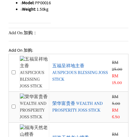
Model:
PP00016
Weight:
1.50kg
Add On 加购：
Add On 加购:
RM
五福呈祥地主香
28.00
AUSPICIOUS BLESSING JOSS
RM
STICK
18.00
RM
荣华富贵香 WEALTH AND
8.00
PROSPERITY JOSS STICK
RM
6.80
RM