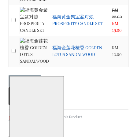
RM
福海黄金聚宝盆对烛
22.00
PROSPERITY CANDLE SET
RM
19.00
福海金莲花檀香 GOLDEN
RM
LOTUS SANDALWOOD
12.00
ADD TO CART
Add to Wish List
Compare this Product