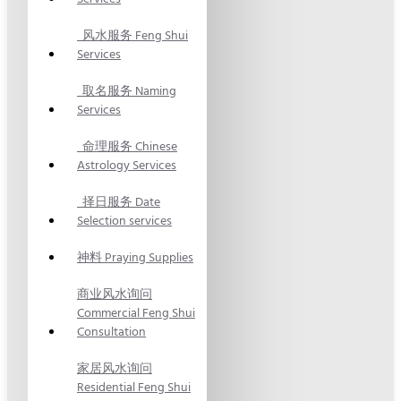
风水服务 Feng Shui
Services
取名服务 Naming
Services
命理服务 Chinese
Astrology Services
择日服务 Date
Selection services
神料 Praying Supplies
商业风水询问
Commercial Feng Shui
Consultation
家居风水询问
Residential Feng Shui