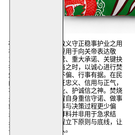
福海关帝拜料
用于敬义守正稳事护业之用
福海关帝拜料，主要用于向关帝表达敬
意，适合在事业经营、重大承诺、关键抉
择或希望行事更稳当之时，以诚心进行焚
烧使用，象征守正不偏、行事有据。在民
间信仰中，关帝象征忠义、信用与正气，
亦被视为护商、护业、护诚信之神。焚烧
关帝拜料，寓意提醒自身重信守诺、做事
端正，使事业、人事与决策过程更少偏
差、更易长久。此拜料并非用于急求结
果，而是为行事过程立下原则与底线，让
事情走得稳、走得久。