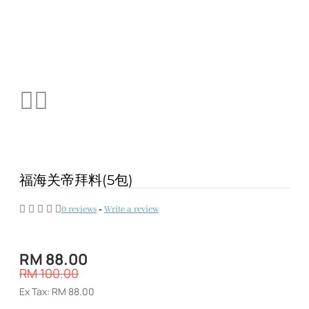
福海关帝拜料(5包)
0 reviews
-
Write a review
RM 88.00
RM 100.00
Ex Tax: RM 88.00