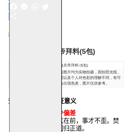
Facebook
Messenger
WhatsApp
Twitter
Share
DESCRIPTION
福海关帝拜料(5包)
产品名称：
福海关帝拜料 (5包)
发货：
所有图片均为实物拍摄，因拍照光线、
Ship:
角度以及个人对色彩的理解不同，有可
能会出现色差，图片仅供参考。
焚烧关帝拜料的象征意义
守正行事，减少偏差
民俗认为，正气在前，事才不歪。焚
烧此拜料象征回归正道。