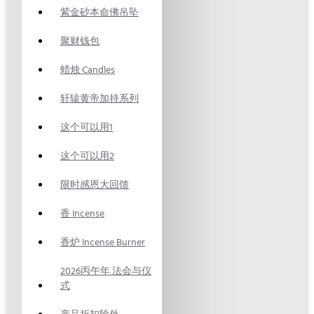
紫金砂本命佛吊坠
聚财钱包
蜡烛 Candles
轩辕黄帝加持系列
这个可以用1
这个可以用2
限时感恩大回馈
香 Incense
香炉 Incense Burner
2026丙午年 法会与仪
式