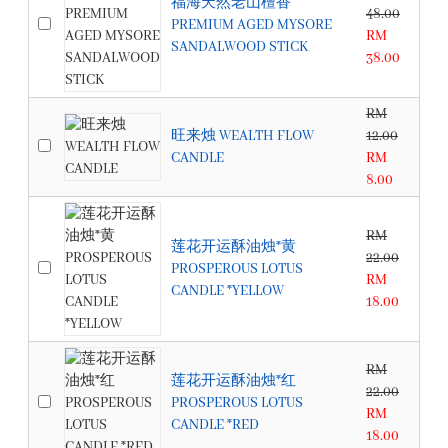
福海天然老山檀香
48.00
PREMIUM AGED MYSORE
RM
SANDALWOOD STICK
38.00
RM
旺来烛 WEALTH FLOW
12.00
CANDLE
RM
8.00
RM
莲花开运酥油烛*黄
22.00
PROSPEROUS LOTUS
RM
CANDLE *YELLOW
18.00
RM
莲花开运酥油烛*红
22.00
PROSPEROUS LOTUS
RM
CANDLE *RED
18.00