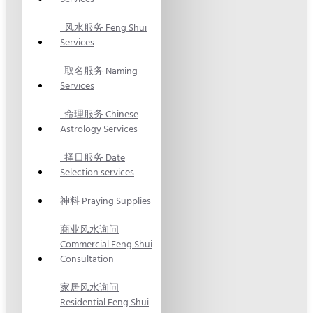
风水服务 Feng Shui
Services
取名服务 Naming
Services
命理服务 Chinese
Astrology Services
择日服务 Date
Selection services
神料 Praying Supplies
商业风水询问
Commercial Feng Shui
Consultation
家居风水询问
Residential Feng Shui