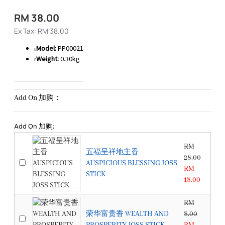
RM 38.00
Ex Tax: RM 38.00
Model:
PP00021
Weight:
0.30kg
Add On 加购：
Add On 加购:
RM
五福呈祥地主香
28.00
AUSPICIOUS BLESSING JOSS
RM
STICK
18.00
RM
荣华富贵香 WEALTH AND
8.00