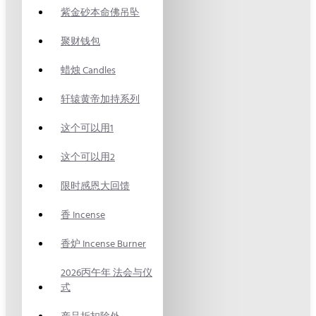
紫金砂本命佛吊坠
聚财钱包
蜡烛 Candles
轩辕黄帝加持系列
这个可以用1
这个可以用2
限时感恩大回馈
香 Incense
香炉 Incense Burner
2026丙午年 法会与仪
式