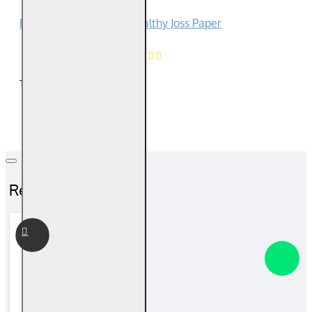
Reviews Over 健康金 Healthy Joss Paper
0
Product Ratings
/5
Total Reviews (0)
Related Products