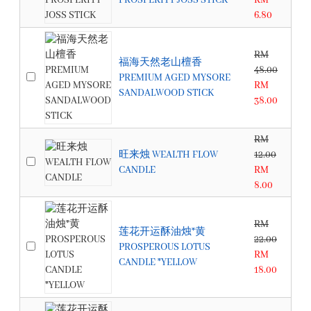
PROSPERITY JOSS STICK
RM
6.80
RM
福海天然老山檀香
48.00
PREMIUM AGED MYSORE
RM
SANDALWOOD STICK
38.00
RM
旺来烛 WEALTH FLOW
12.00
CANDLE
RM
8.00
RM
莲花开运酥油烛*黄
22.00
PROSPEROUS LOTUS
RM
CANDLE *YELLOW
18.00