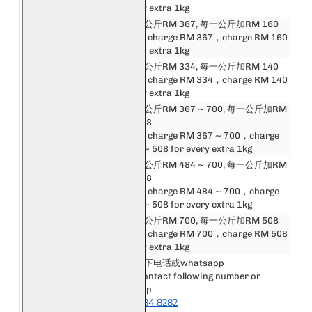
Singapore
for every extra 1kg
邮费第一公斤RM 367, 每一公斤加RM 160
东盟
First 1kg charge RM 367，charge RM 160
Asean
for every extra 1kg
中港澳台
邮费第一公斤RM 334, 每一公斤加RM 140
China, Hong Kong,
First 1kg charge RM 334，charge RM 140
Macau, Taiwan
for every extra 1kg
邮费第一公斤RM 367 ~ 700, 每一公斤加RM
亚洲
160 ~ 508
Asia
First 1kg charge RM 367 ~ 700，charge
RM 160 ~ 508 for every extra 1kg
邮费第一公斤RM 484 ~ 700, 每一公斤加RM
英国和欧洲
288 ~ 508
United Kingdom &
First 1kg charge RM 484 ~ 700，charge
Europe
RM 288 ~ 508 for every extra 1kg
美洲, 非洲和大洋洲
邮费第一公斤RM 700, 每一公斤加RM 508
America, Africa &
First 1kg charge RM 700，charge RM 508
Oceania
for every extra 1kg
请联系以下电话或whatsapp
Please contact following number or
其他国家或地区
whatsapp
Other Destination
+6018-984 8282
or Area