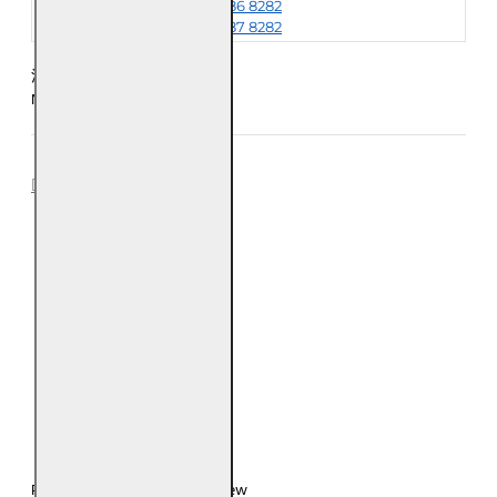
+6018-986 8282
+6018-987 8282
注意：每五条手链为一公斤
Notice: Every 5 Bracelet is 1kg
REVIEWS
0
0
0
0
0
Please
login
or
register
to review