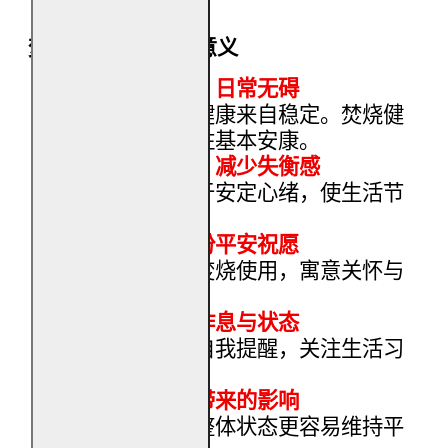
焚烧健康金的象征意义
祈愿身体安稳，日常无碍
民俗理解中，健康来自稳定。焚烧健
康金，象征守住基本安康。
调顺身心节奏，减少失衡感
焚烧过程有助于安定心绪，使生活节
奏回归平缓。
为家人送上一份平安祝愿
常用于为家人焚烧使用，寓意关怀与
守护。
提醒重视日常作息与状态
健康金亦象征自我提醒，关注生活习
惯与身心平衡。
减少无形压力带来的影响
当心念安定，整体状态更容易维持平