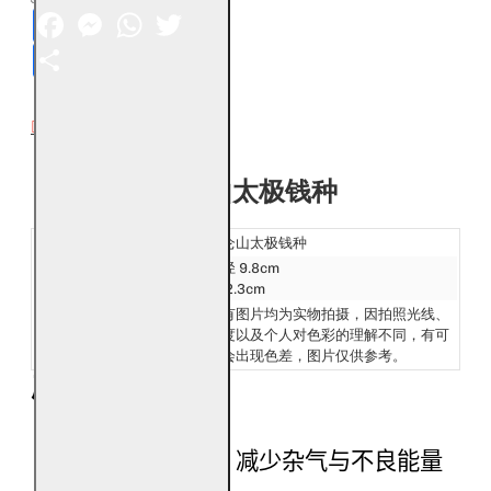
Facebook
Messenger
WhatsApp
Twitter
Share
DESCRIPTION
昆仑山太极钱种
产品名称：
昆仑山太极钱种
产品大小 :
直径 9.8cm
高 2.3cm
发货：
所有图片均为实物拍摄，因拍照光线、
Ship:
角度以及个人对色彩的理解不同，有可
能会出现色差，图片仅供参考。
产品功效
辟邪化煞
稳定空间磁场，减少杂气与不良能量
干扰。