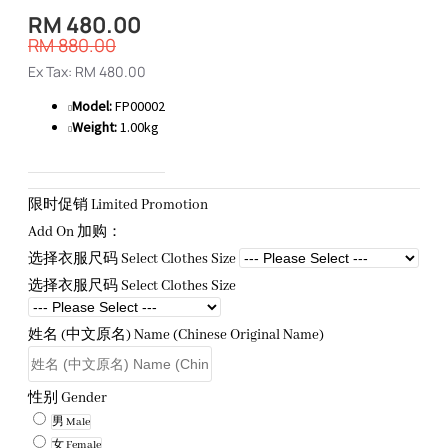
RM 480.00
RM 880.00
Ex Tax: RM 480.00
Model:
FP00002
Weight:
1.00kg
限时促销 Limited Promotion
Add On 加购：
选择衣服尺码 Select Clothes Size
选择衣服尺码 Select Clothes Size
姓名 (中文原名) Name (Chinese Original Name)
性别 Gender
男 Male
女 Female