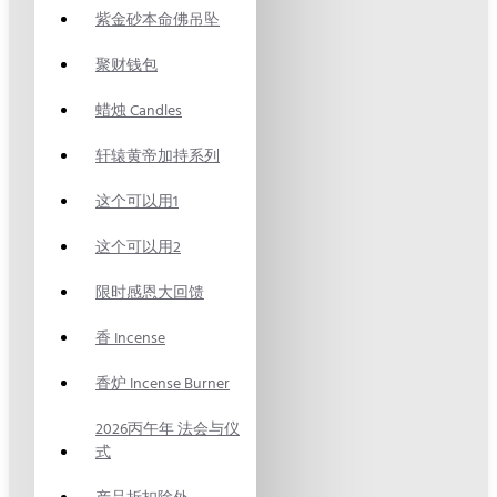
紫金砂本命佛吊坠
聚财钱包
蜡烛 Candles
轩辕黄帝加持系列
这个可以用1
这个可以用2
限时感恩大回馈
香 Incense
香炉 Incense Burner
2026丙午年 法会与仪
式