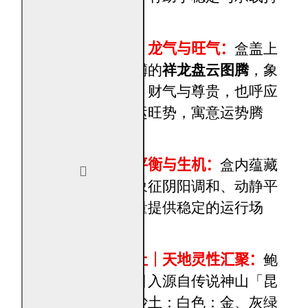
续运作的财气。
祥龙盘云盒盖｜龙气与旺气：
盒盖上
方雕刻气势磅礴的
祥龙盘云图腾
，象
征龙气、旺气、财气与尊贵，也呼应
甲辰龙年与九运旺势，寓意运势腾
飞、财路展开。
太极图内胆｜平衡与生机：
盒内蕴藏
太极图结构
，象征阴阳调和、动静平
衡，为五行能量提供稳定的运行场
域。
昆仑山五行沙土｜天地灵性汇聚：
鲍
一凡老师特别引入源自传说神山「昆
仑山」的五行沙土：白色：金、灰绿