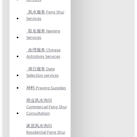
风水服务 Feng Shui
Services
取名服务 Naming
Services
命理服务 Chinese
Astrology Services
择日服务 Date
Selection services
神料 Praying Supplies
商业风水询问
Commercial Feng Shui
Consultation
家居风水询问
Residential Feng Shui