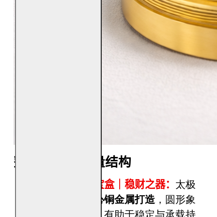
整体设计与能量结构
实心铜制圆形宝盒｜稳财之器：
太极
钱种外盒以
实心铜金属打造
，圆形象
征圆满与循环，有助于稳定与承载持