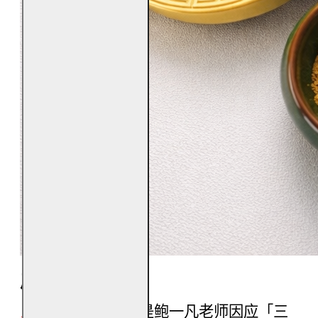
产品定位
昆仑山太极钱种
，是鲍一凡老师因应「三