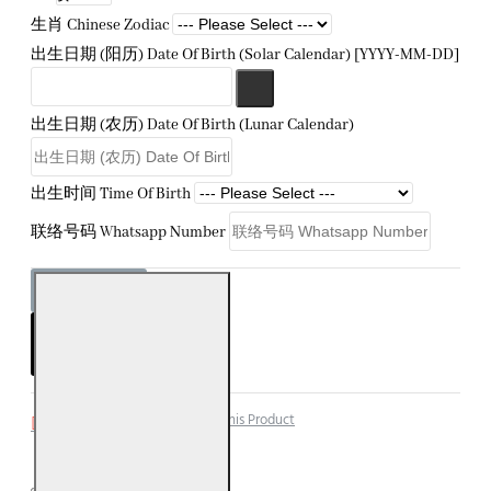
生肖 Chinese Zodiac
出生日期 (阳历) Date Of Birth (Solar Calendar) [YYYY-MM-DD]
出生日期 (农历) Date Of Birth (Lunar Calendar)
出生时间 Time Of Birth
联络号码 Whatsapp Number
ADD TO CART
Add to Wish List
Compare this Product