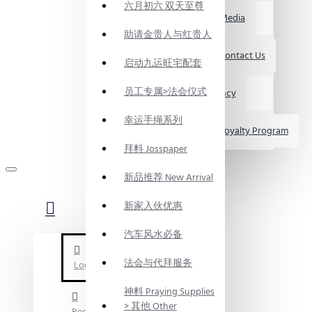
六月初六 双天至尊
媒体资讯 Media
助请金贵人与红贵人
联系我们 Contact Us
启动九运旺宅配套
员工专属>法会仪式
求职 Vacancy
幸运手绳系列
会员制度 Loyalty Program
拜料 Josspaper
新品推荐 New Arrival
新家入伙优惠
汽车风水必备
法会与代拜服务
Login
神料 Praying Supplies
> 其他 Other