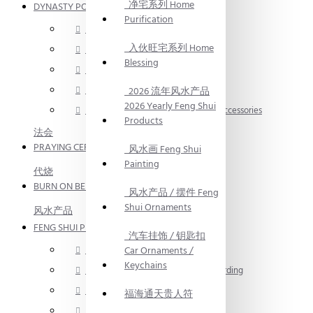
净宅系列 Home
DYNASTY POWER CRYSTAL
Purification
手链 Bracelet
入伙旺宅系列 Home
手绳 String Bracelet
Blessing
吊坠 / 饰品 Pendant
消磁碎水晶 Crystal Fragment
2026 流年风水产品
2026 Yearly Feng Shui
手链 / 手绳配件 Bracelet / Anklet Accessories
Products
法会
PRAYING CEREMONY
风水画 Feng Shui
Painting
代烧
BURN ON BEHALF
风水产品 / 摆件 Feng
Shui Ornaments
风水产品
FENG SHUI PRODUCT
汽车挂饰 / 钥匙扣
招财系列 Wealth Attracting
Car Ornaments /
Keychains
镇宅化煞系列 Protection & Evil Warding
净宅系列 Home Purification
福海通天贵人符
入伙旺宅系列 Home Blessing