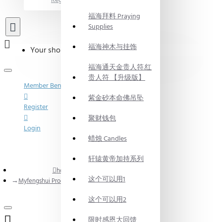
Register
福海拜料 Praying
Supplies
福海神木与挂饰
Your shopping cart is empty!
福海通天金贵人符.红
贵人符 【升级版】
Member Benefits
紫金砂本命佛吊坠
Register
聚财钱包
Login
蜡烛 Candles
轩辕黄帝加持系列
home
这个可以用1
Myfengshui Product 福海集团产品
这个可以用2
限时感恩大回馈