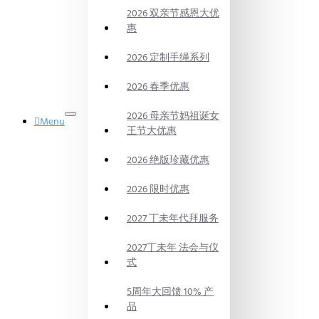
2026 双亲节感恩大优
惠
2026 定制手绳系列
2026 春季优惠
2026 母亲节妈祖诞女
Menu
王节大优惠
御品水晶
DYNASTY
2026 绝版珍藏优惠
POWER
CRYSTAL
法会
2026 限时优惠
PRAYING
CEREMONY
2027 丁未年代拜服务
代烧
BURN
2027丁未年 法会与仪
ON
式
BEHALF
风水产品
5周年大回馈 10% 产
FENG SHUI
PRODUCTS
品