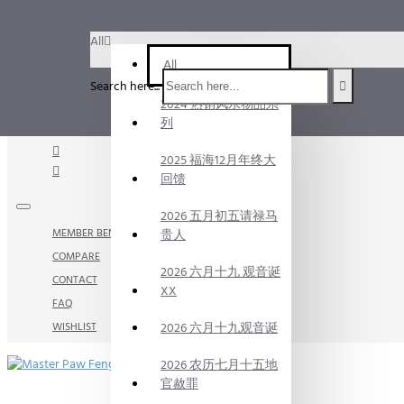
Menu
All
Menu
All
Clear
Filter
Search here...
Your Cart
2024 热销风水物品系
列
2025 福海12月年终大
回馈
2026 五月初五请禄马
MEMBER BENEFITS
贵人
COMPARE
2026 六月十九 观音诞
CONTACT
XX
FAQ
WISHLIST
2026 六月十九观音诞
2026 农历七月十五地
官赦罪