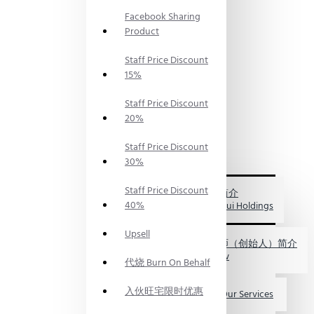
神料
PRAYING
Facebook Sharing
SUPPLIES
Product
风水服
务
Staff Price Discount
FENG
15%
SHUI
SERVICES
Staff Price Discount
风水资
讯
20%
FENG
SHUI
Staff Price Discount
INFO
30%
关于我们
ABOUT
Staff Price Discount
US
福海集团简介
40%
My FengShui Holdings
Upsell
鲍一凡老师（创始人）简介
Master Paw
代烧 Burn On Behalf
入伙旺宅限时优惠
服务介绍 Our Services