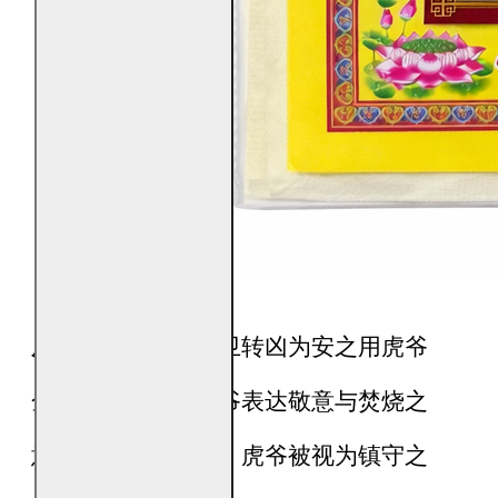
虎爷金
用于镇场护卫转凶为安之用虎爷
金，主要用于向虎爷表达敬意与焚烧之
意。在民间信仰中，虎爷被视为镇守之