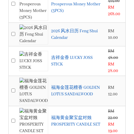
414.00
Prosperous Money Mother
RM
(3PCS)
268.00
2026 风水日历 Feng Shui
RM
Calendar
10.00
RM
吉祥金香 LUCKY JOSS
48.00
STICK
RM
28.00
福海金莲花檀香 GOLDEN
RM
LOTUS SANDALWOOD
12.00
RM
福海黄金聚宝盆对烛
22.00
PROSPERITY CANDLE SET
RM
19.00