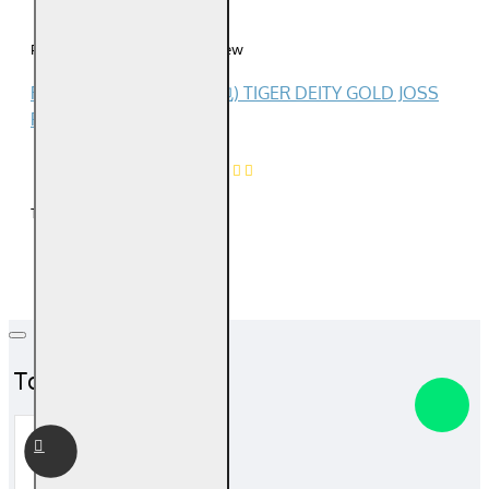
0
Please
login
or
register
to review
Reviews Over 虎爷金 (5包) TIGER DEITY GOLD JOSS
PAPER (5 PACKS)
0
Product Ratings
/5
Total Reviews (0)
Top Sales