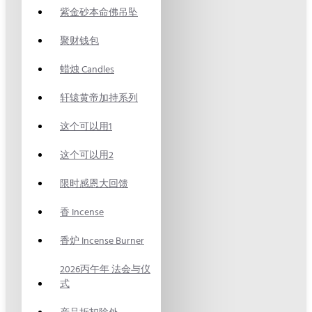
紫金砂本命佛吊坠
聚财钱包
蜡烛 Candles
轩辕黄帝加持系列
这个可以用1
这个可以用2
限时感恩大回馈
香 Incense
香炉 Incense Burner
2026丙午年 法会与仪
式