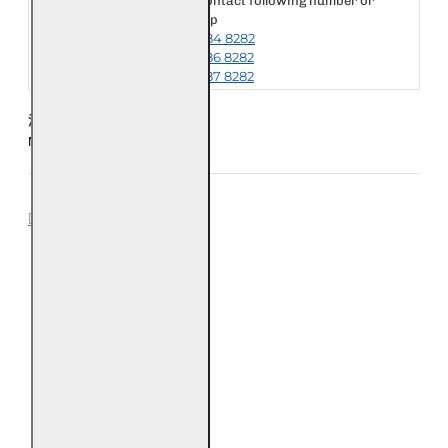
Please contact following number or
其他国家或地区
whatsapp
Other Destination
+6018-984 8282
or Area
+6018-986 8282
+6018-987 8282
注意：每五条手链为一公斤
Notice: Every 5 Bracelet is 1kg
REVIEWS
0
0
0
0