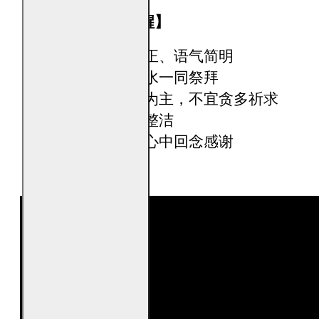
【烧虎爷金的小提醒】
焚烧
时态度端正、语气简明
可搭配香、清水一同祭拜
以守护、稳定为主，不宜贪多祈求
焚烧
环境保持整洁
事情平稳后，心中回念感谢