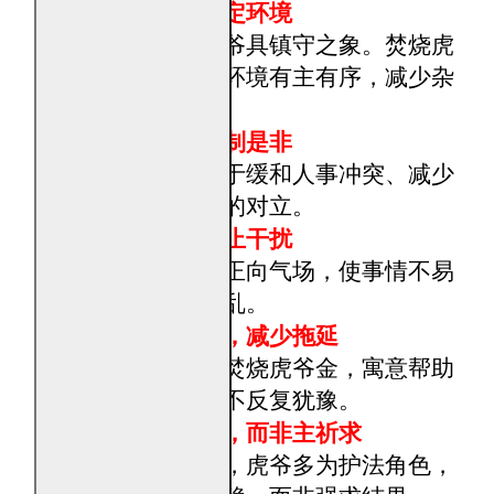
镇场定气，稳定环境
民俗认为，虎爷具镇守之象。焚烧虎
爷金，象征让环境有主有序，减少杂
气干扰。
化解冲突，压制是非
虎爷金常被用于缓和人事冲突、减少
口舌与不必要的对立。
护卫正气，防止干扰
焚烧寓意守住正向气场，使事情不易
被外在因素打乱。
协助果断行事，减少拖延
虎象征决断。焚烧虎爷金，寓意帮助
行事更干脆，不反复犹豫。
作为辅助守护，而非主祈求
在信仰结构中，虎爷多为护法角色，