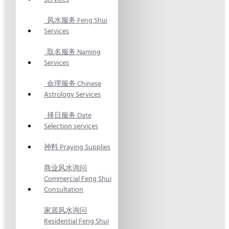
风水服务 Feng Shui
Services
取名服务 Naming
Services
命理服务 Chinese
Astrology Services
择日服务 Date
Selection services
神料 Praying Supplies
商业风水询问
Commercial Feng Shui
Consultation
家居风水询问
Residential Feng Shui