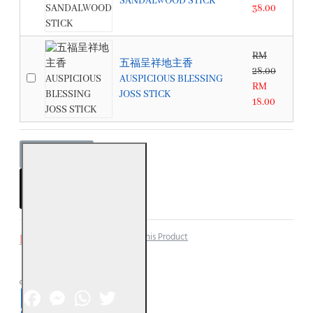
SANDALWOOD STICK
38.00
RM
五福呈祥地主香
28.00
AUSPICIOUS BLESSING
RM
JOSS STICK
18.00
ADD TO CART
Add to Wish List
Compare this Product
Facebook
Messenger
WhatsApp
Twitter