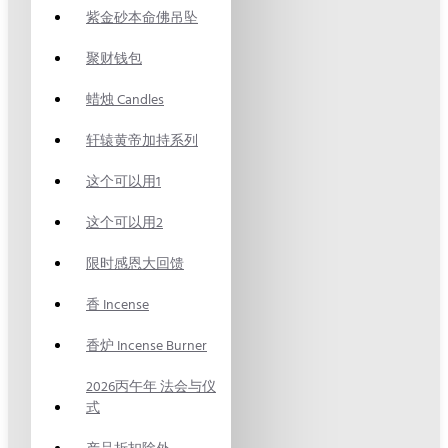
紫金砂本命佛吊坠
聚财钱包
蜡烛 Candles
轩辕黄帝加持系列
这个可以用1
这个可以用2
限时感恩大回馈
香 Incense
香炉 Incense Burner
2026丙午年 法会与仪
式