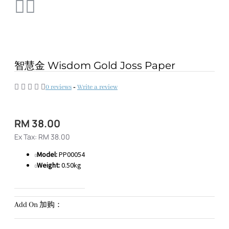
智慧金 Wisdom Gold Joss Paper
0 reviews
-
Write a review
RM 38.00
Ex Tax: RM 38.00
Model:
PP00054
Weight:
0.50kg
Add On 加购：