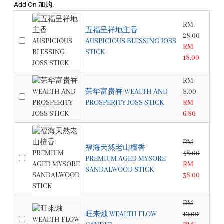
Add On 加购:
RM
五福呈祥地主香
28.00
AUSPICIOUS BLESSING JOSS
RM
STICK
18.00
RM
荣华富贵香 WEALTH AND
8.00
PROSPERITY JOSS STICK
RM
6.80
RM
福海天然老山檀香
48.00
PREMIUM AGED MYSORE
RM
SANDALWOOD STICK
38.00
RM
旺来烛 WEALTH FLOW
12.00