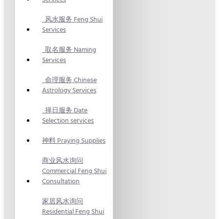
风水服务 Feng Shui
Services
取名服务 Naming
Services
命理服务 Chinese
Astrology Services
择日服务 Date
Selection services
神料 Praying Supplies
商业风水询问
Commercial Feng Shui
Consultation
家居风水询问
Residential Feng Shui