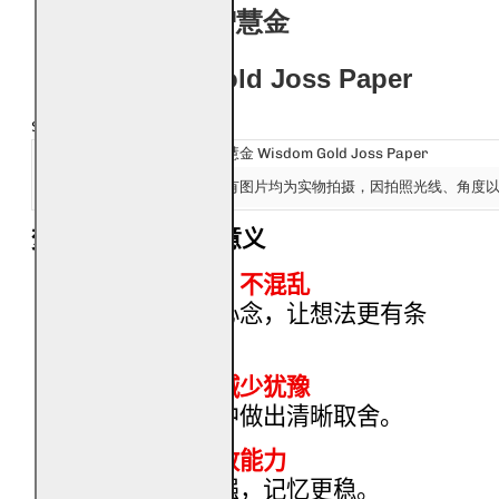
智慧金
Wisdom Gold Joss Paper
产品名称：
智慧金 Wisdom Gold Joss Paper
发货：
所有图片均为实物拍摄，因拍照光线、角度
Ship:
焚烧智慧金的象征意义
祈愿思路清楚，不混乱
焚烧象征整理心念，让想法更有条
理。
稳定判断力，减少犹豫
帮助在多选项中做出清晰取舍。
提升学习与吸收能力
象征理解力增强，记忆更稳。