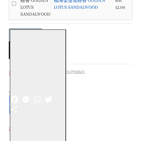
福海金莲花檀香 GOLDEN
RM
LOTUS SANDALWOOD
12.00
ADD TO CART
Add to Wish List
Compare this Product
Facebook
Messenger
WhatsApp
Twitter
Share
DESCRIPTION