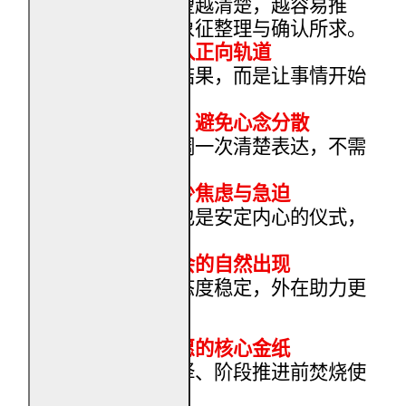
民俗认为，愿望越清楚，越容易推
进。焚烧此金象征整理与确认所求。
让所求之事进入正向轨道
焚烧并非催促结果，而是让事情开始
运作。
减少反复祈求，避免心念分散
有求必应金强调一次清楚表达，不需
频繁更改。
稳定心态，减少焦虑与急迫
焚烧过程本身也是安定内心的仪式，
使人不急不躁。
配合贵人与机会的自然出现
当心念明确、态度稳定，外在助力更
容易相应。
作为阶段性祈愿的核心金纸
适合在关键抉择、阶段推进前焚烧使
用。