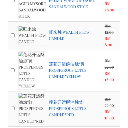
PREMIUM AGED MYSORE
RM
SANDALWOOD STICK
38.00
RM
旺来烛 WEALTH FLOW
12.00
CANDLE
RM
8.00
RM
莲花开运酥油烛*黄
22.00
PROSPEROUS LOTUS
RM
CANDLE *YELLOW
18.00
RM
莲花开运酥油烛*红
22.00
PROSPEROUS LOTUS
RM
CANDLE *RED
18.00