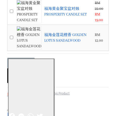
RM
福海黄金聚宝盆对烛
22.00
PROSPERITY CANDLE SET
RM
19.00
福海金莲花檀香 GOLDEN
RM
LOTUS SANDALWOOD
12.00
ADD TO CART
Add to Wish List
Compare this Product
Facebook
Messenger
WhatsApp
Twitter