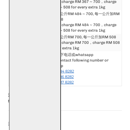
Asia
First 1kg charge RM 367 ~ 700，charge
RM 160 ~ 508 for every extra 1kg
邮费第一公斤RM 484 ~ 700, 每一公斤加RM
英国和欧洲
288 ~ 508
United Kingdom &
First 1kg charge RM 484 ~ 700，charge
Europe
RM 288 ~ 508 for every extra 1kg
美洲, 非洲和大洋洲
邮费第一公斤RM 700, 每一公斤加RM 508
America, Africa &
First 1kg charge RM 700，charge RM 508
Oceania
for every extra 1kg
请联系以下电话或whatsapp
Please contact following number or
其他国家或地区
whatsapp
Other Destination
+6018-984 8282
or Area
+6018-986 8282
+6018-987 8282
注意：每五条手链为一公斤
Notice: Every 5 Bracelet is 1kg
REVIEWS