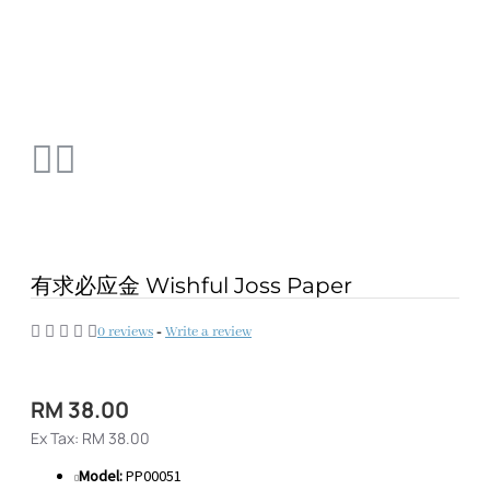
有求必应金 Wishful Joss Paper
0 reviews
-
Write a review
RM 38.00
Ex Tax: RM 38.00
Model:
PP00051