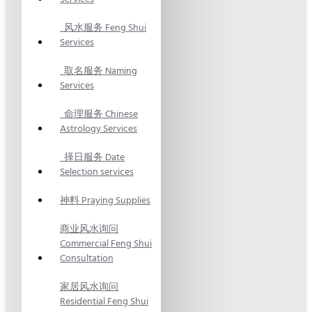
风水服务 Feng Shui
Services
取名服务 Naming
Services
命理服务 Chinese
Astrology Services
择日服务 Date
Selection services
神料 Praying Supplies
商业风水询问
Commercial Feng Shui
Consultation
家居风水询问
Residential Feng Shui