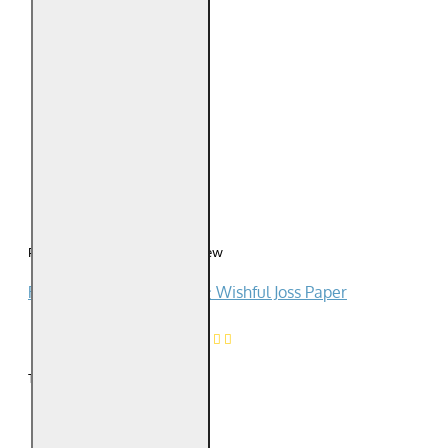
0
0
0
0
0
Please
login
or
register
to review
Reviews Over 有求必应金 Wishful Joss Paper
0
Product Ratings
/5
Total Reviews (0)