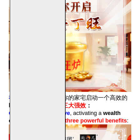
福海风水金旺炉
，为你的家宅启动一个高效的
旺财磁场
。它能带来
三大强效
：
Gold Auspicious Stove
,
activating a
wealth
energy field
. It brings
three powerful benefits
: