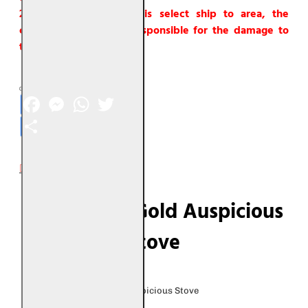
2. If shipping method is select ship to area, the
company will not be responsible for the damage to
the item.
Facebook
Messenger
WhatsApp
Twitter
Share
DESCRIPTION
风水金旺炉 Gold Auspicious
Stove
风水产
品名
风水金旺炉 Gold Auspicious Stove
称：