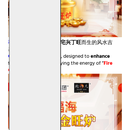
福海风水金旺炉
，专为
宅兴丁旺
而生的风水吉
器，承载“
火生财
”之能。
Gold Auspicious Stove
, designed to
enhance
family prosperity
,
carrying the energy of
“
Fire
Generates Wealth
”.