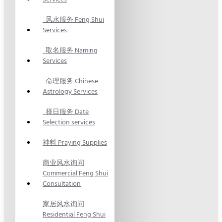
风水服务 Feng Shui
Services
取名服务 Naming
Services
命理服务 Chinese
Astrology Services
择日服务 Date
Selection services
神料 Praying Supplies
商业风水询问
Commercial Feng Shui
Consultation
家居风水询问
Residential Feng Shui