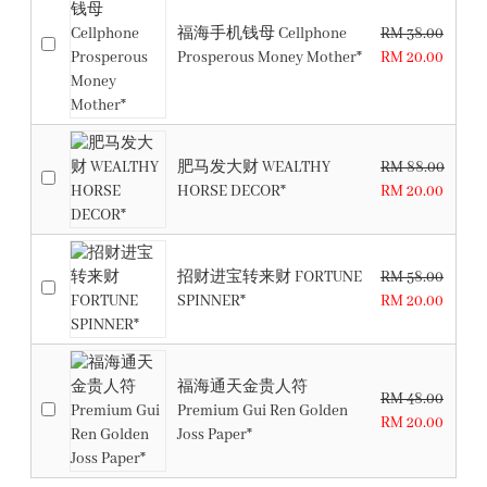
福海手机钱母 Cellphone
RM 38.00
Prosperous Money Mother*
RM 20.00
肥马发大财 WEALTHY
RM 88.00
HORSE DECOR*
RM 20.00
招财进宝转来财 FORTUNE
RM 58.00
SPINNER*
RM 20.00
福海通天金贵人符
RM 48.00
Premium Gui Ren Golden
RM 20.00
Joss Paper*