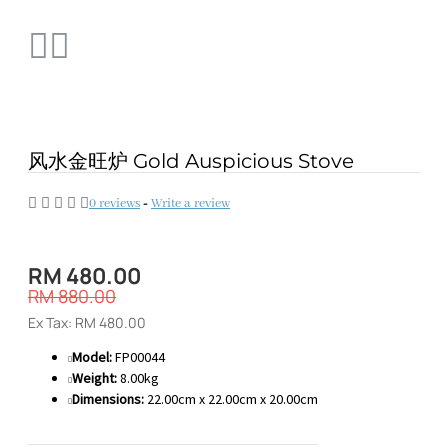
风水金旺炉 Gold Auspicious Stove
0 reviews
-
Write a review
RM 480.00
RM 880.00
Ex Tax: RM 480.00
Model:
FP00044
Weight:
8.00kg
Dimensions:
22.00cm x 22.00cm x 20.00cm