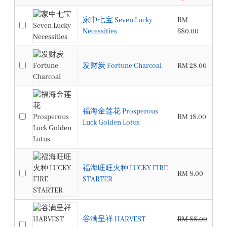
家中七宝 Seven Lucky
RM
Necessities
680.00
发财炭 Fortune Charcoal
RM 28.00
福海金莲花 Prosperous
RM 18.00
Luck Golden Lotus
福海旺旺火种 LUCKY FIRE
RM 8.00
STARTER
谷满呈祥 HARVEST
RM 88.00