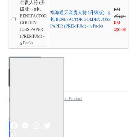
RM
福海通天金贵人符 (升级版) - 5
264.50
包 BENEFACTOR GOLDEN JOSS
RM
PAPER (PREMIUM) - 5 Packs
250.00
ADD TO CART
Add to Wish List
Compare this Product
Facebook
Messenger
WhatsApp
Twitter
Share