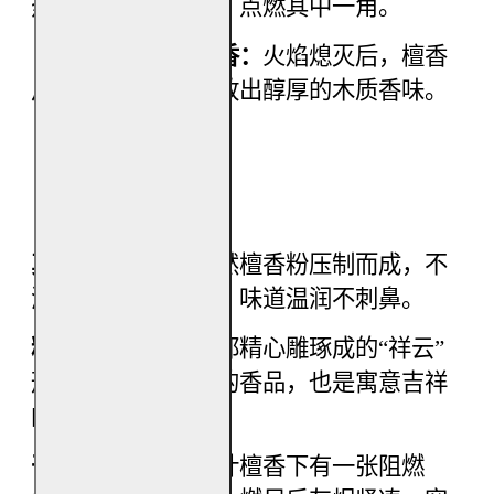
热的香炉或香托上，点燃其中一角。
（步骤二）静置散香：
火焰熄灭后，檀香
片会缓缓阴燃，释放出醇厚的木质香味。
【产品简介】
真材实料：
采用天然檀香粉压制而成，不
添加劣质化学香精，味道温润不刺鼻。
精美造型：
每一片都精心雕琢成的“祥云”
形状，既是高品质的香品，也是寓意吉祥
的艺术品。
干净卫生：
片状设计檀香下有一张阻燃