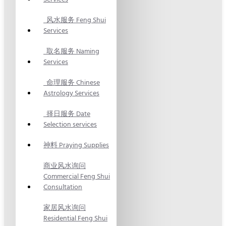
风水服务 Feng Shui
Services
取名服务 Naming
Services
命理服务 Chinese
Astrology Services
择日服务 Date
Selection services
神料 Praying Supplies
商业风水询问
Commercial Feng Shui
Consultation
家居风水询问
Residential Feng Shui