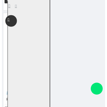
福海旺火葫芦 Kitchen Fortune Gourded
RM 80.00
RM 138.00