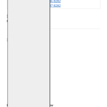
+6018-986 8282
+6018-987 8282
注意：每五条手链为一公斤
Notice: Every 5 Bracelet is 1kg
REVIEWS
0
0
0
0
0
Please
login
or
register
to review