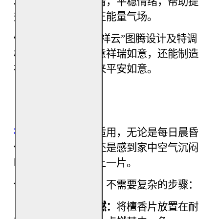
增强气场：
舒缓心情，平稳情绪，帮助提
升个人的专注力与正能量气场。
催旺财气：
独特的“祥云”图腾设计及特调
檀香气味，不仅寓意祥瑞如意，还能制造
祥和气场，为您带来平安如意。
【使用方法】
祥云檀香片
多场景适用，无论是每日晨昏
供神、冥想静坐，还是感到家中空气沉闷
时，随时都可以点上一片。
使用起来非常简单，不需要复杂的步骤：
（步骤一）直接点燃：
将檀香片放置在耐