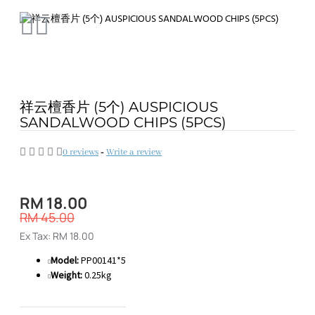
祥云檀香片 (5个) AUSPICIOUS
SANDALWOOD CHIPS (5PCS)
0 reviews
-
Write a review
RM 18.00
RM 45.00
Ex Tax: RM 18.00
Model:
PP00141*5
Weight:
0.25kg