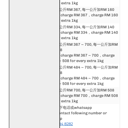
Singapore
for every extra 1kg
邮费第一公斤RM 367, 每一公斤加RM 160
东盟
First 1kg charge RM 367，charge RM 160
Asean
for every extra 1kg
中港澳台
邮费第一公斤RM 334, 每一公斤加RM 140
China, Hong Kong,
First 1kg charge RM 334，charge RM 140
Macau, Taiwan
for every extra 1kg
邮费第一公斤RM 367 ~ 700, 每一公斤加RM
亚洲
160 ~ 508
Asia
First 1kg charge RM 367 ~ 700，charge
RM 160 ~ 508 for every extra 1kg
邮费第一公斤RM 484 ~ 700, 每一公斤加RM
英国和欧洲
288 ~ 508
United Kingdom &
First 1kg charge RM 484 ~ 700，charge
Europe
RM 288 ~ 508 for every extra 1kg
美洲, 非洲和大洋洲
邮费第一公斤RM 700, 每一公斤加RM 508
America, Africa &
First 1kg charge RM 700，charge RM 508
Oceania
for every extra 1kg
请联系以下电话或whatsapp
Please contact following number or
其他国家或地区
whatsapp
Other Destination
+6018-984 8282
or Area