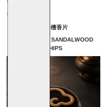
DESCRIPTION
祥云檀香片
AUSPICIOUS SANDALWOOD
CHIPS