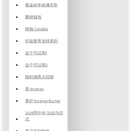
紫金砂本命佛吊坠
聚财钱包
蜡烛 Candles
轩辕黄帝加持系列
这个可以用1
这个可以用2
限时感恩大回馈
香 Incense
香炉 Incense Burner
2026丙午年 法会与仪
式