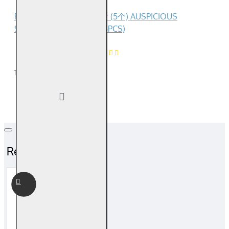
Reviews Over 祥云檀香片 (5个) AUSPICIOUS
SANDALWOOD CHIPS (5PCS)
0
Product Ratings
/5
Total Reviews (0)
Related Products