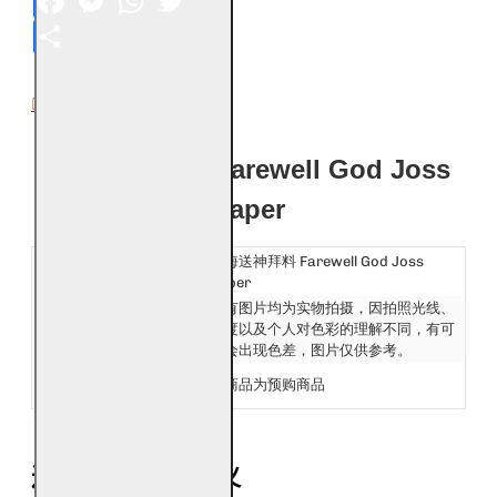
Share
DESCRIPTION
福海送神拜料 Farewell God Joss
Paper
开运产品名称：
福海送神拜料 Farewell God Joss
Paper
发货：
所有图片均为实物拍摄，因拍照光线、
Ship:
角度以及个人对色彩的理解不同，有可
能会出现色差，图片仅供参考。
备注：
本商品为预购商品
Reminder:
送神拜料的民俗意义