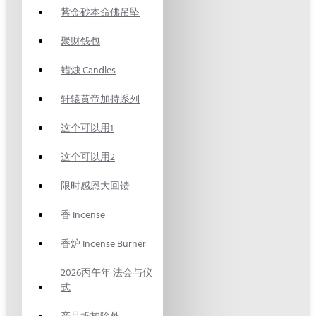
紫金砂本命佛吊坠
聚财钱包
蜡烛 Candles
轩辕黄帝加持系列
这个可以用1
这个可以用2
限时感恩大回馈
香 Incense
香炉 Incense Burner
2026丙午年 法会与仪
式