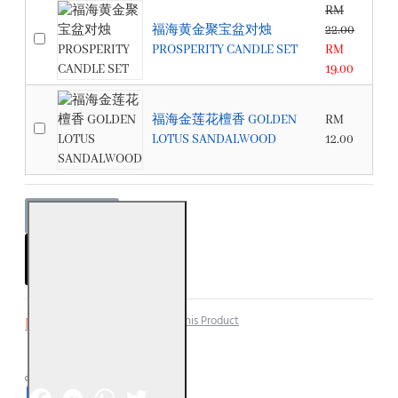
RM
福海黄金聚宝盆对烛
22.00
PROSPERITY CANDLE SET
RM
19.00
福海金莲花檀香 GOLDEN
RM
LOTUS SANDALWOOD
12.00
ADD TO CART
Add to Wish List
Compare this Product
Facebook
Messenger
WhatsApp
Twitter