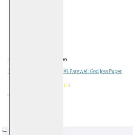
0
0
0
0
Please
login
or
register
to review
Reviews Over 福海送神拜料 Farewell God Joss Paper
0
Product Ratings
/5
Total Reviews (0)