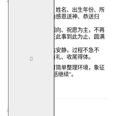
焚烧前可说明：姓名、出生年份、所
在地，并表明为感恩送神、恭送归
位、圆满礼成。
心念以感谢、回向、祝愿为主，不再
追加新愿，象征此事到此为止、圆满
落定。
焚烧环境宜整洁安静，过程不急不
躁，代表送神有礼、收尾得体。
焚烧完成后，可简单整理环境，象征
“
神事已毕、生活继续
”
。
SHIPPING