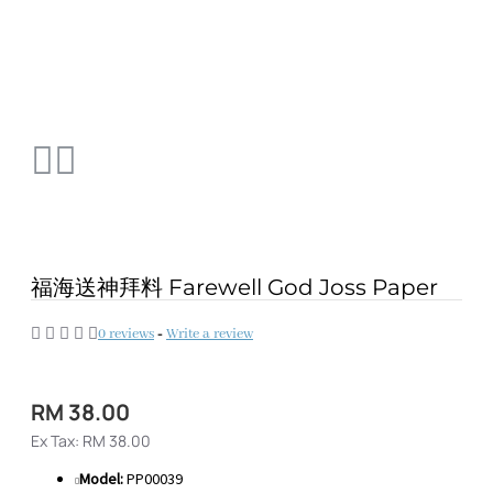
福海送神拜料 Farewell God Joss Paper
0 reviews
-
Write a review
RM 38.00
Ex Tax: RM 38.00
Model:
PP00039