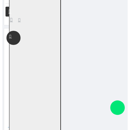
【诸葛神卦】卜卦问事 The Divination Service