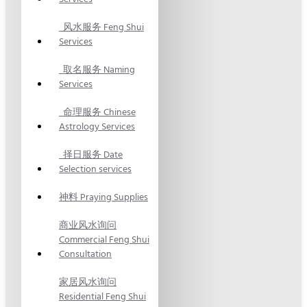
风水服务 Feng Shui
Services
取名服务 Naming
Services
命理服务 Chinese
Astrology Services
择日服务 Date
Selection services
神料 Praying Supplies
商业风水询问
Commercial Feng Shui
Consultation
家居风水询问
Residential Feng Shui