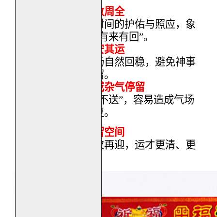
谢恩圆满，礼数周全
感谢神明一段时间的护佑与照应，象
征
“
有请有送、有来有回
”
。
神归其位，人安其运
送神之后，气场自然回稳，避免神事
未结、能量滞留。
避免运势反复或杂气停留
民俗认为
“
只迎不送
”
，容易造成气场
未收、事情反复。
为下一阶段预留空间
送神得当，下次再迎，运才更清、更
顺。