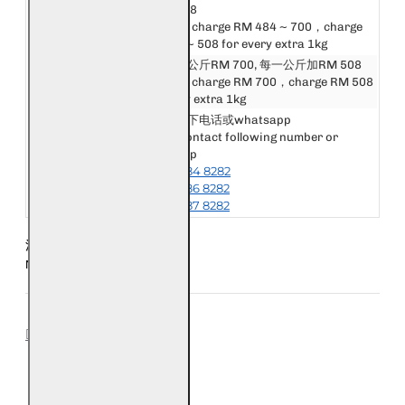
英国和欧洲
288 ~ 508
United Kingdom &
First 1kg charge RM 484 ~ 700，charge
Europe
RM 288 ~ 508 for every extra 1kg
美洲, 非洲和大洋洲
邮费第一公斤RM 700, 每一公斤加RM 508
America, Africa &
First 1kg charge RM 700，charge RM 508
Oceania
for every extra 1kg
请联系以下电话或whatsapp
Please contact following number or
其他国家或地区
whatsapp
Other Destination
+6018-984 8282
or Area
+6018-986 8282
+6018-987 8282
注意：每五条手链为一公斤
Notice: Every 5 Bracelet is 1kg
REVIEWS
0