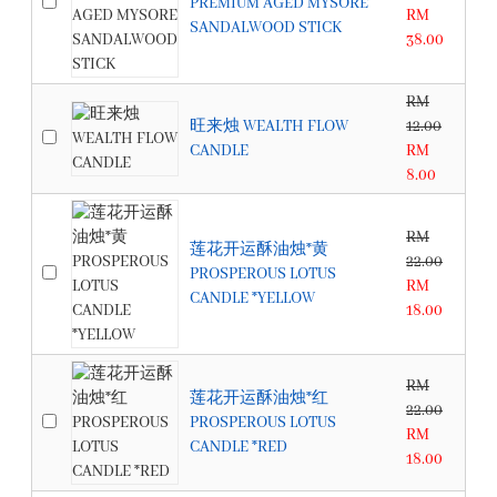
PREMIUM AGED MYSORE
RM
SANDALWOOD STICK
38.00
RM
旺来烛 WEALTH FLOW
12.00
CANDLE
RM
8.00
RM
莲花开运酥油烛*黄
22.00
PROSPEROUS LOTUS
RM
CANDLE *YELLOW
18.00
RM
莲花开运酥油烛*红
22.00
PROSPEROUS LOTUS
RM
CANDLE *RED
18.00