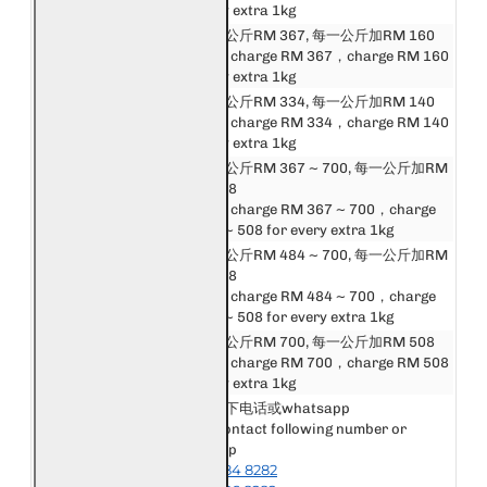
for every extra 1kg
邮费第一公斤RM 367, 每一公斤加RM 160
东盟
First 1kg charge RM 367，charge RM 160
Asean
for every extra 1kg
中港澳台
邮费第一公斤RM 334, 每一公斤加RM 140
China, Hong Kong,
First 1kg charge RM 334，charge RM 140
Macau, Taiwan
for every extra 1kg
邮费第一公斤RM 367 ~ 700, 每一公斤加RM
亚洲
160 ~ 508
Asia
First 1kg charge RM 367 ~ 700，charge
RM 160 ~ 508 for every extra 1kg
邮费第一公斤RM 484 ~ 700, 每一公斤加RM
英国和欧洲
288 ~ 508
United Kingdom &
First 1kg charge RM 484 ~ 700，charge
Europe
RM 288 ~ 508 for every extra 1kg
美洲, 非洲和大洋洲
邮费第一公斤RM 700, 每一公斤加RM 508
America, Africa &
First 1kg charge RM 700，charge RM 508
Oceania
for every extra 1kg
请联系以下电话或whatsapp
Please contact following number or
其他国家或地区
whatsapp
Other Destination
+6018-984 8282
or Area