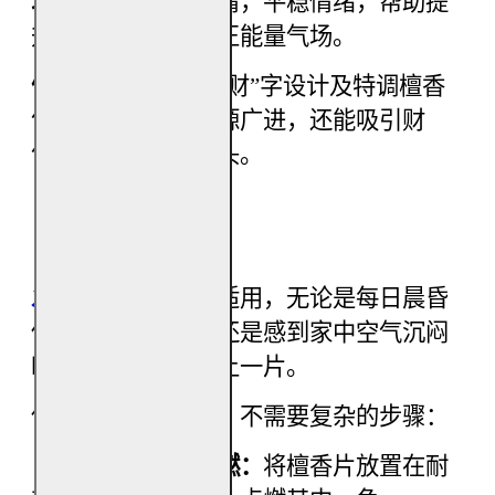
增强气场：
舒缓心情，平稳情绪，帮助提
升个人的专注力与正能量气场。
催旺财气：
独特的“财”字设计及特调檀香
气味，不仅寓意财源广进，还能吸引财
气，为您带来好兆头。
【使用方法】
发财檀香片
多场景适用，无论是每日晨昏
供神、冥想静坐，还是感到家中空气沉闷
时，随时都可以点上一片。
使用起来非常简单，不需要复杂的步骤：
（步骤一）直接点燃：
将檀香片放置在耐