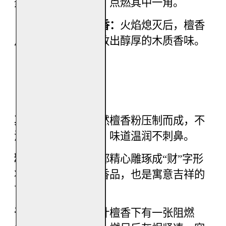
热的香炉或香托上，点燃其中一角。
（步骤二）静置散香：
火焰熄灭后，檀香
片会缓缓阴燃，释放出醇厚的木质香味。
【产品简介】
真材实料：
采用天然檀香粉压制而成，不
添加劣质化学香精，味道温润不刺鼻。
精美造型：
每一片都精心雕琢成“财”字形
状，既是高品质的香品，也是寓意吉祥的
艺术品。
干净卫生：
片状设计檀香下有一张阻燃