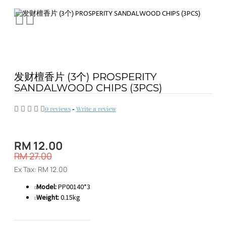
发财檀香片 (3个) PROSPERITY
SANDALWOOD CHIPS (3PCS)
0 reviews
-
Write a review
RM 12.00
RM 27.00
Ex Tax: RM 12.00
Model:
PP00140*3
Weight:
0.15kg