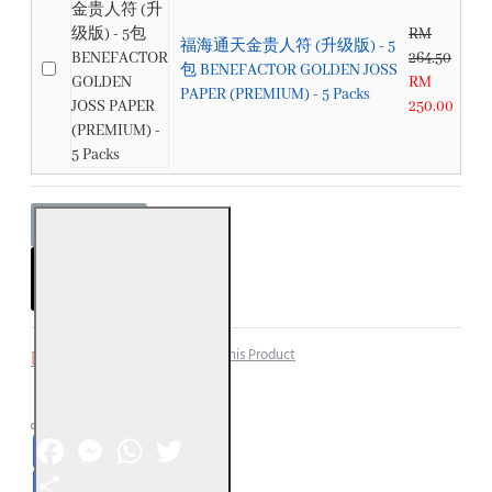
RM
福海通天金贵人符 (升级版) - 5
264.50
包 BENEFACTOR GOLDEN JOSS
RM
PAPER (PREMIUM) - 5 Packs
250.00
ADD TO CART
Add to Wish List
Compare this Product
Facebook
Messenger
WhatsApp
Twitter
Share