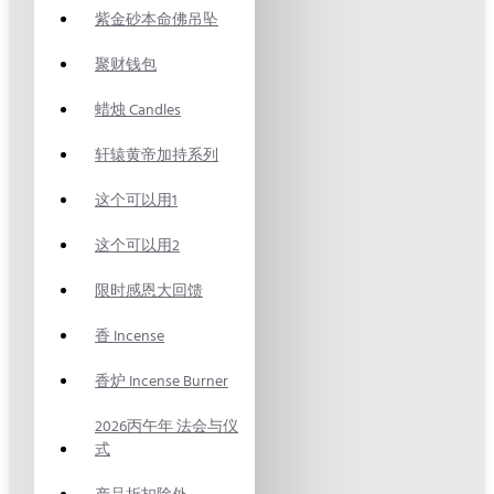
紫金砂本命佛吊坠
聚财钱包
蜡烛 Candles
轩辕黄帝加持系列
这个可以用1
这个可以用2
限时感恩大回馈
香 Incense
香炉 Incense Burner
2026丙午年 法会与仪
式