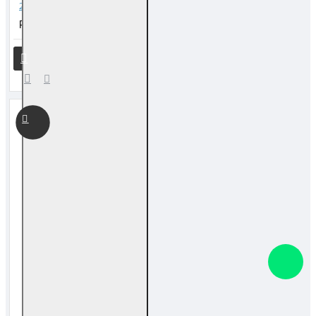
2026 风水日历 Feng Shui Calendar
RM 10.00