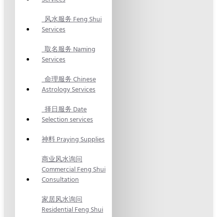
风水服务 Feng Shui
Services
取名服务 Naming
Services
命理服务 Chinese
Astrology Services
择日服务 Date
Selection services
神料 Praying Supplies
商业风水询问
Commercial Feng Shui
Consultation
家居风水询问
Residential Feng Shui