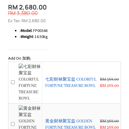
RM 2,680.00
RM 3,380.00
Ex Tax: RM 2,680.00
Model:
FP00346
Weight:
14.50kg
Add On 加购:
七彩财禄聚宝盆 COLORFUL
RM 388.00
FORTUNE TREASURE BOWL
RM 288.00
黄金财禄聚宝盆 GOLDEN
RM 388.00
FORTUNE TREASURE BOWL
RM 288.00