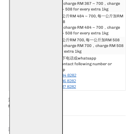
Asia
First 1kg charge RM 367 ~ 700，charge
RM 160 ~ 508 for every extra 1kg
邮费第一公斤RM 484 ~ 700, 每一公斤加RM
英国和欧洲
288 ~ 508
United Kingdom &
First 1kg charge RM 484 ~ 700，charge
Europe
RM 288 ~ 508 for every extra 1kg
美洲, 非洲和大洋洲
邮费第一公斤RM 700, 每一公斤加RM 508
America, Africa &
First 1kg charge RM 700，charge RM 508
Oceania
for every extra 1kg
请联系以下电话或whatsapp
Please contact following number or
其他国家或地区
whatsapp
Other Destination
+6018-984 8282
or Area
+6018-986 8282
+6018-987 8282
注意：每五条手链为一公斤
Notice: Every 5 Bracelet is 1kg
REVIEWS