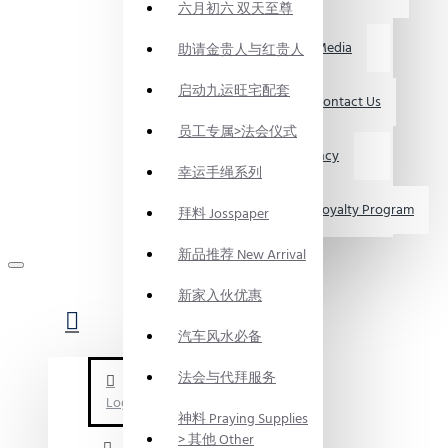
六月初六 双天至尊
媒体资讯 Media
助请金贵人与红贵人
启动九运旺宅配套
联系我们 Contact Us
员工专属>法会仪式
求职 Vacancy
幸运手绳系列
会员制度 Loyalty Program
拜料 Josspaper
新品推荐 New Arrival
新家入伙优惠
汽车风水必备
法会与代拜服务
Login
神料 Praying Supplies
> 其他 Other