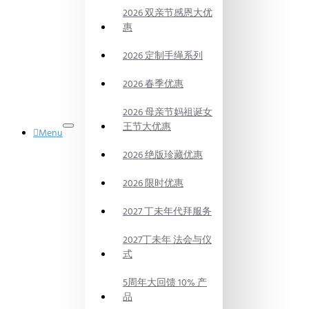
2026 双亲节感恩大优
惠
2026 定制手绳系列
2026 春季优惠
2026 母亲节妈祖诞女
王节大优惠
Menu
御品水晶
2026 绝版珍藏优惠
DYNASTY
POWER
CRYSTAL
2026 限时优惠
法会
PRAYING
2027 丁未年代拜服务
CEREMONY
代烧
2027丁未年 法会与仪
BURN
式
ON
BEHALF
5周年大回馈 10% 产
风水产品
品
FENG SHUI