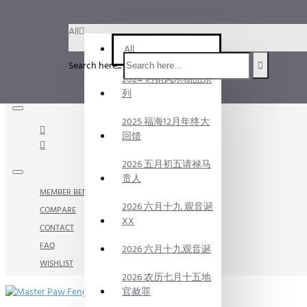
Menu
All
Menu
All
Search here...
2024 热销风水物品系
Your Cart
列
2025 福海12月年终大
回馈
2026 五月初五请禄马
贵人
MEMBER BENEFITS
2026 六月十九 观音诞
COMPARE
XX
CONTACT
FAQ
2026 六月十九观音诞
WISHLIST
2026 农历七月十五地
官赦罪