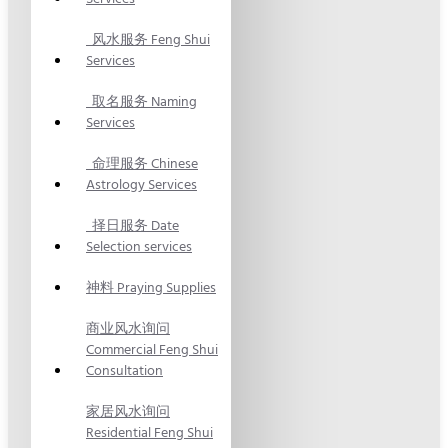
风水服务 Feng Shui
Services
取名服务 Naming
Services
命理服务 Chinese
Astrology Services
择日服务 Date
Selection services
神料 Praying Supplies
商业风水询问
Commercial Feng Shui
Consultation
家居风水询问
Residential Feng Shui