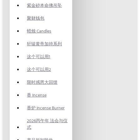
紫金砂本命佛吊坠
聚财钱包
蜡烛 Candles
轩辕黄帝加持系列
这个可以用1
这个可以用2
限时感恩大回馈
香 Incense
香炉 Incense Burner
2026丙午年 法会与仪
式