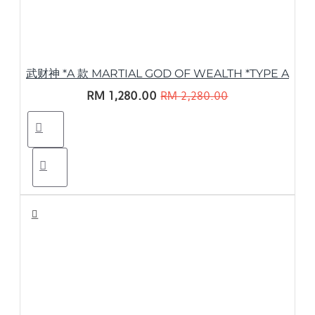
武财神 *A 款 MARTIAL GOD OF WEALTH *TYPE A
RM 1,280.00
RM 2,280.00