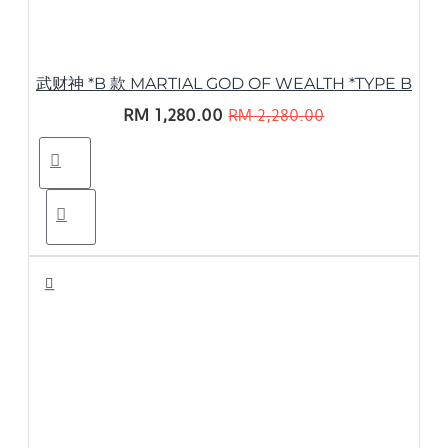
武财神 *B 款 MARTIAL GOD OF WEALTH *TYPE B
RM 1,280.00
RM 2,280.00