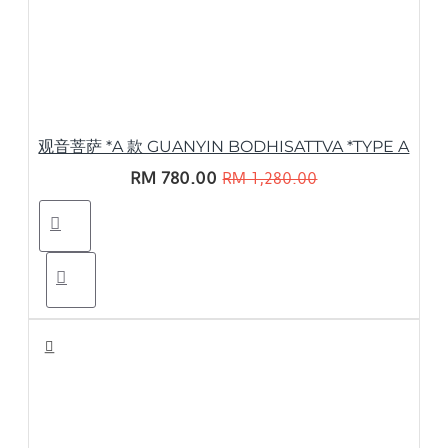
观音菩萨 *A 款 GUANYIN BODHISATTVA *TYPE A
RM 780.00
RM 1,280.00