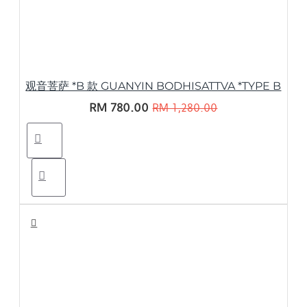
观音菩萨 *B 款 GUANYIN BODHISATTVA *TYPE B
RM 780.00
RM 1,280.00