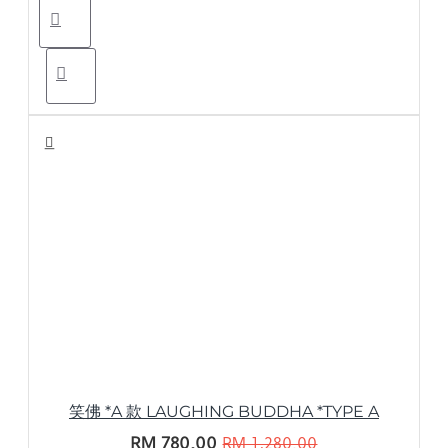
笑佛 *A 款 LAUGHING BUDDHA *TYPE A
RM 780.00
RM 1,280.00