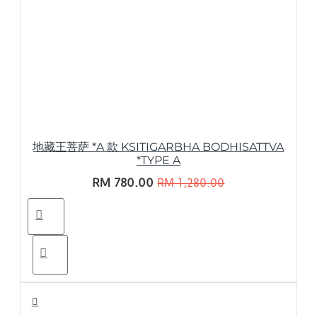
地藏王菩萨 *A 款 KSITIGARBHA BODHISATTVA
*TYPE A
RM 780.00
RM 1,280.00