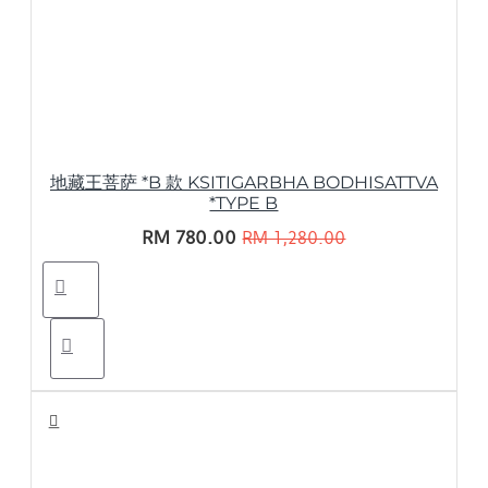
地藏王菩萨 *B 款 KSITIGARBHA BODHISATTVA
*TYPE B
RM 780.00
RM 1,280.00