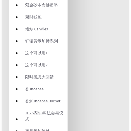
紫金砂本命佛吊坠
聚财钱包
蜡烛 Candles
轩辕黄帝加持系列
这个可以用1
这个可以用2
限时感恩大回馈
香 Incense
香炉 Incense Burner
2026丙午年 法会与仪
式