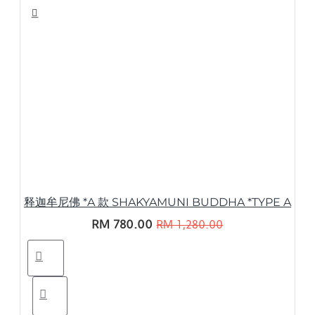
释迦牟尼佛 *A 款 SHAKYAMUNI BUDDHA *TYPE A
RM 780.00
RM 1,280.00