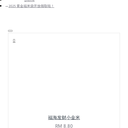
home
2025 黄金福米袋开放领取啦！
福海发财小金米
RM 8.80