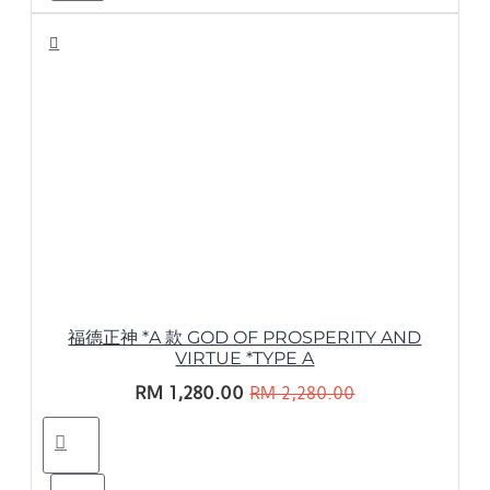
福德正神 *A 款 GOD OF PROSPERITY AND
VIRTUE *TYPE A
RM 1,280.00
RM 2,280.00