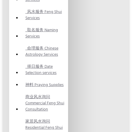
风水服务 Feng Shui
Services
取名服务 Naming
Services
命理服务 Chinese
Astrology Services
择日服务 Date
Selection services
神料 Praying Supplies
商业风水询问
Commercial Feng Shui
Consultation
家居风水询问
Residential Feng Shui