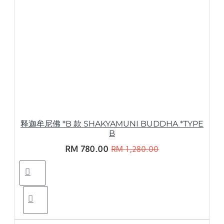
释迦牟尼佛 *B 款 SHAKYAMUNI BUDDHA *TYPE
B
RM 780.00
RM 1,280.00