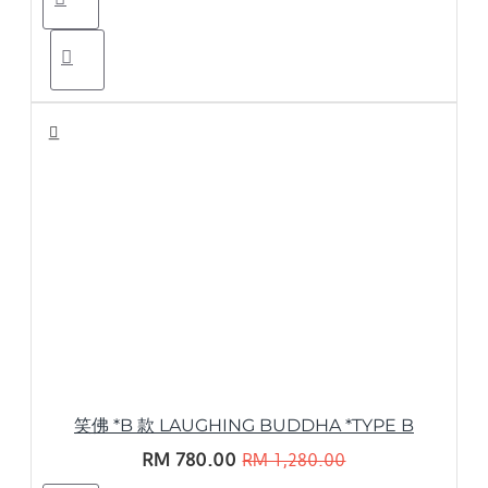
笑佛 *B 款 LAUGHING BUDDHA *TYPE B
RM 780.00
RM 1,280.00